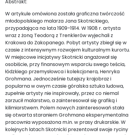
Abstrakt:
W artykule omówiona została graficzna twórczość
młodopolskiego malarza Jana Skotnickiego,
przypadająca na lata 1909–1914. W 1908 r. artysta
wraz z żoną Teodorą z Trenklerów wyjechali z
Krakowa do Zakopanego. Pobyt artysty zbiegł się w
czasie z intensywnym rozwojem kulturalnym kurortu.
W miejscowe inicjatywy Skotnicki angażował się
osobiście, przy finansowym wsparciu swego teścia,
łódzkiego przemysłowca i kolekcjonera, Henryka
Grohmana. Jednocześnie tutejszy krajobraz i
popularna w owym czasie góralska sztuka ludowa,
zupełnie artysty nie inspirowały, przez co niemal
zarzucił malarstwo, a zainteresował się grafiką i
kilimiarstwem. Polem nowych zainteresowań stała
się otwarta staraniem Grohmana eksperymentalna
pracownia wyposażona m.in. w prasy drukarskie. W
kolejnych latach Skotnicki prezentował swoje ryciny