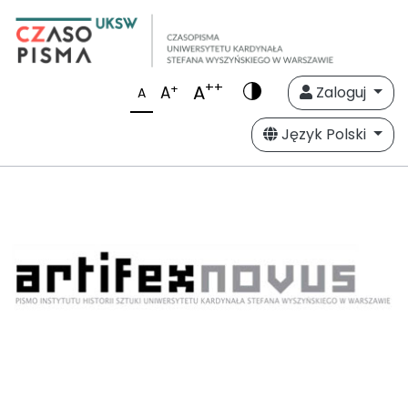
++
A
+
A
Zaloguj
A
Język Polski