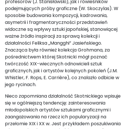
profesorów (J. Stanisławski), jak i rówieśników
podejmujących próby graficzne (W. Skoczylas). W
sposobie budowania kompozycji, kadrowania,
asymetrii i fragmentaryczności przedstawień
widoczne są wpływy sztuki japońskiej, stanowiącej
ważne źródło inspiracji za sprawą kolekcji i
działalności Feliksa „Mangghi” Jasieńskiego.
Znacząca była również kolekcja Grohmana, za
pośrednictwem której Skotnicki mógł poznać
twórczość XIX-wiecznych odnowicieli sztuk
graficznych, jak i artystów kolejnych pokoleń (J.M.
Whistler, F. Rops, E. Carrière), co znalazło odbicie w
jego rycinach.
Nieco zapomniana działalność Skotnickiego wpisuje
się w ogólniejszą tendencję: zainteresowania
młodopolskich artystów sztukami graficznymi i
zaangażowania na rzecz ich popularyzacji na
przełomie XIX i XX w. Jest przykładem poszukiwania