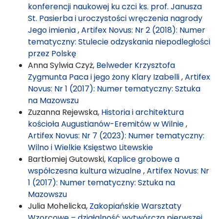
konferencji naukowej ku czci ks. prof. Janusza
St. Pasierba i uroczystości wręczenia nagrody
Jego imienia
,
Artifex Novus: Nr 2 (2018): Numer
tematyczny: Stulecie odzyskania niepodległości
przez Polskę
Anna Sylwia Czyż,
Belweder Krzysztofa
Zygmunta Paca i jego żony Klary Izabelli
,
Artifex
Novus: Nr 1 (2017): Numer tematyczny: Sztuka
na Mazowszu
Zuzanna Rejewska,
Historia i architektura
kościoła Augustianów-Eremitów w Wilnie
,
Artifex Novus: Nr 7 (2023): Numer tematyczny:
Wilno i Wielkie Księstwo Litewskie
Bartłomiej Gutowski,
Kaplice grobowe a
współczesna kultura wizualne
,
Artifex Novus: Nr
1 (2017): Numer tematyczny: Sztuka na
Mazowszu
Julia Mohelicka,
Zakopiańskie Warsztaty
Wzorcowe – działalność wytwórcza pierwszej