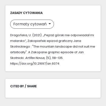
ZASADY CYTOWANIA
Formaty cytowań
Dragońska, U. (2021). „Pejzaż górski nie odpowiadał mi
malarsko”, Zakopiański epizod graficzny Jana
Skotnickiego : "The mountain landscape did not suit me
artistically". A Zakopane graphic episode of Jan
Skotnicki.
Artifex Novus
, (5), 118–135.
https://doi.org/10.21697/an.9374
CITED BY / SHARE