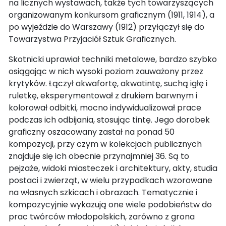
na licznych wystawach, także tych towarzyszących
organizowanym konkursom graficznym (1911, 1914), a
po wyjeździe do Warszawy (1912) przyłączył się do
Towarzystwa Przyjaciół Sztuk Graficznych.
Skotnicki uprawiał techniki metalowe, bardzo szybko
osiągając w nich wysoki poziom zauważony przez
krytyków. Łączył akwafortę, akwatintę, suchą igłę i
ruletkę, eksperymentował z drukiem barwnym i
kolorował odbitki, mocno indywidualizował prace
podczas ich odbijania, stosując tintę. Jego dorobek
graficzny oszacowany zastał na ponad 50
kompozycji, przy czym w kolekcjach publicznych
znajduje się ich obecnie przynajmniej 36. Są to
pejzaże, widoki miasteczek i architektury, akty, studia
postaci i zwierząt, w wielu przypadkach wzorowane
na własnych szkicach i obrazach. Tematycznie i
kompozycyjnie wykazują one wiele podobieństw do
prac twórców młodopolskich, zarówno z grona