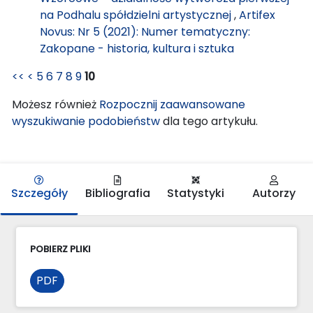
na Podhalu spółdzielni artystycznej
,
Artifex
Novus: Nr 5 (2021): Numer tematyczny:
Zakopane - historia, kultura i sztuka
<<
<
5
6
7
8
9
10
Możesz również
Rozpocznij zaawansowane
wyszukiwanie podobieństw
dla tego artykułu.
Szczegóły
Bibliografia
Statystyki
Autorzy
POBIERZ PLIKI
PDF