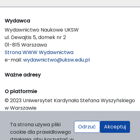
Wydawca
Wydawnictwo Naukowe UKSW
ul. Dewajtis 5, domek nr 2
01-815 Warszawa
Strona WWW Wydawnictwa
e-mail:
wydawnictwo@uksw.edu.pl
Ważne adresy
O platformie
© 2023 Uniwersytet Kardynała Stefana Wyszyńskiego
w Warszawie
Support & Customization by LIBCOM
Platform & Workflow by OJS/PKP
Ta strona używa pliki
Odrzuć
Akceptuj
cookie dla prawidłowego
działania, aby korzystać w