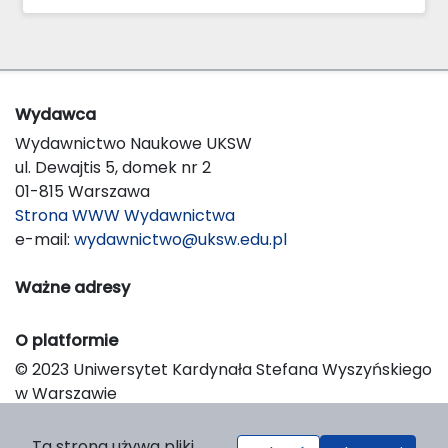
Wydawca
Wydawnictwo Naukowe UKSW
ul. Dewajtis 5, domek nr 2
01-815 Warszawa
Strona WWW Wydawnictwa
e-mail:
wydawnictwo@uksw.edu.pl
Ważne adresy
O platformie
© 2023 Uniwersytet Kardynała Stefana Wyszyńskiego
w Warszawie
Support & Customization by LIBCOM
Platform & Workflow by OJS/PKP
Ta strona używa pliki