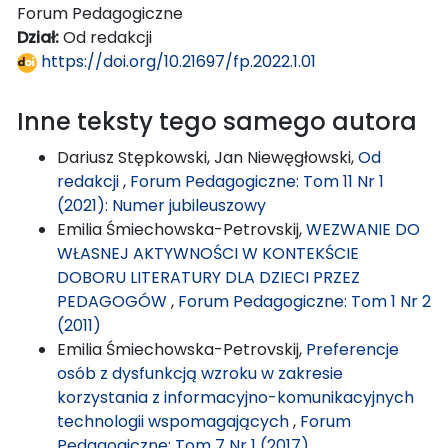
Forum Pedagogiczne
Dział:
Od redakcji
https://doi.org/10.21697/fp.2022.1.01
Inne teksty tego samego autora
Dariusz Stępkowski, Jan Niewęgłowski,
Od
redakcji
,
Forum Pedagogiczne: Tom 11 Nr 1
(2021): Numer jubileuszowy
Emilia Śmiechowska-Petrovskij,
WEZWANIE DO
WŁASNEJ AKTYWNOŚCI W KONTEKŚCIE
DOBORU LITERATURY DLA DZIECI PRZEZ
PEDAGOGÓW
,
Forum Pedagogiczne: Tom 1 Nr 2
(2011)
Emilia Śmiechowska-Petrovskij,
Preferencje
osób z dysfunkcją wzroku w zakresie
korzystania z informacyjno-komunikacyjnych
technologii wspomagających
,
Forum
Pedagogiczne: Tom 7 Nr 1 (2017)