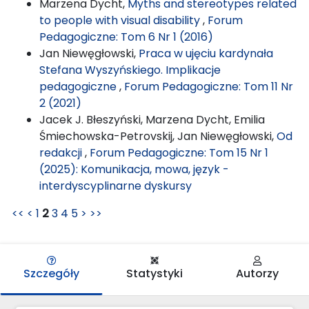
Marzena Dycht,
Myths and stereotypes related
to people with visual disability
,
Forum
Pedagogiczne: Tom 6 Nr 1 (2016)
Jan Niewęgłowski,
Praca w ujęciu kardynała
Stefana Wyszyńskiego. Implikacje
pedagogiczne
,
Forum Pedagogiczne: Tom 11 Nr
2 (2021)
Jacek J. Błeszyński, Marzena Dycht, Emilia
Śmiechowska-Petrovskij, Jan Niewęgłowski,
Od
redakcji
,
Forum Pedagogiczne: Tom 15 Nr 1
(2025): Komunikacja, mowa, język -
interdyscyplinarne dyskursy
<<
<
1
2
3
4
5
>
>>
Szczegóły
Statystyki
Autorzy