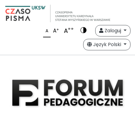
++
A
+
A
Zaloguj
A
Język Polski