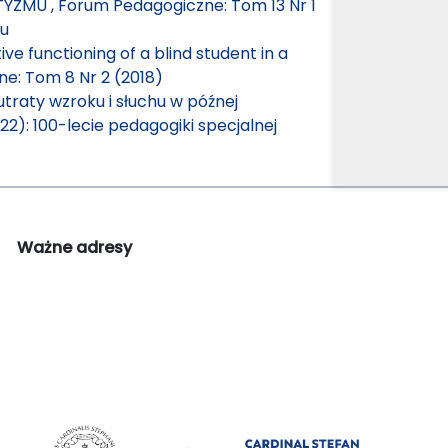
UTYZMU
,
Forum Pedagogiczne: Tom 13 Nr 1
mu
ive functioning of a blind student in a
e: Tom 8 Nr 2 (2018)
raty wzroku i słuchu w późnej
2): 100-lecie pedagogiki specjalnej
Ważne adresy