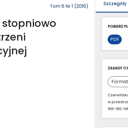
Szczegóły
Tom 6 Nr 1 (2016)
 stopniowo
POBIERZ PL
rzeni
PDF
yjnej
ZASADY C
Format
Czerwińska
w przestrz
168–180. ht