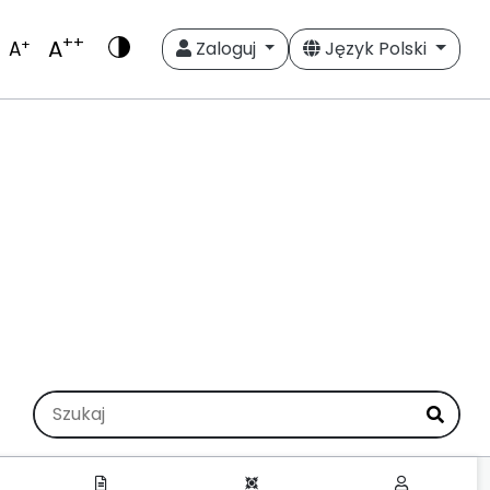
++
A
+
A
Zaloguj
Język Polski