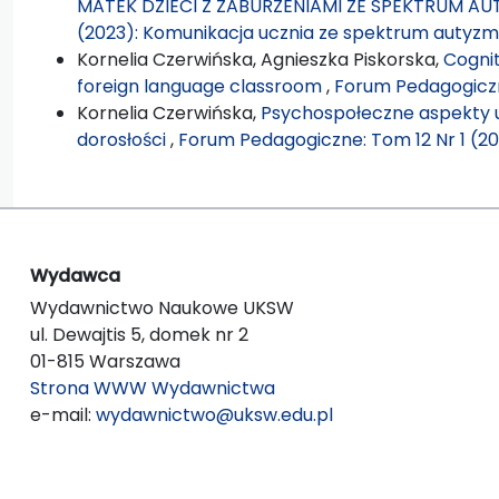
MATEK DZIECI Z ZABURZENIAMI ZE SPEKTRUM A
(2023): Komunikacja ucznia ze spektrum autyz
Kornelia Czerwińska, Agnieszka Piskorska,
Cognit
foreign language classroom
,
Forum Pedagogiczn
Kornelia Czerwińska,
Psychospołeczne aspekty ut
dorosłości
,
Forum Pedagogiczne: Tom 12 Nr 1 (202
Wydawca
Wydawnictwo Naukowe UKSW
ul. Dewajtis 5, domek nr 2
01-815 Warszawa
Strona WWW Wydawnictwa
e-mail:
wydawnictwo@uksw.edu.pl