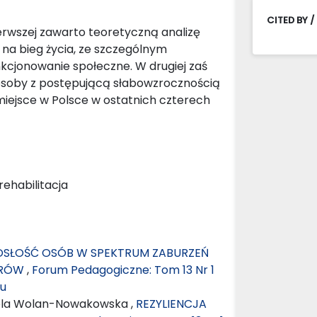
CITED BY /
erwszej zawarto teoretyczną analizę
na bieg życia, ze szczególnym
nkcjonowanie społeczne. W drugiej zaś
 osoby z postępującą słabowzrocznością
miejsce w Polsce w ostatnich czterech
ehabilitacja
SŁOŚĆ OSÓB W SPEKTRUM ZABURZEŃ
ARÓW
,
Forum Pedagogiczne: Tom 13 Nr 1
mu
iola Wolan-Nowakowska ,
REZYLIENCJA