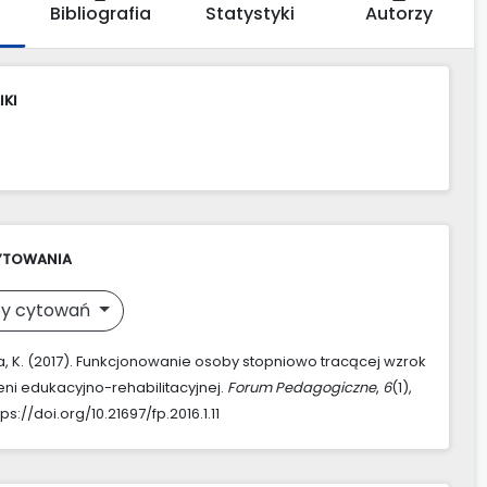
Bibliografia
Statystyki
Autorzy
IKI
YTOWANIA
y cytowań
, K. (2017). Funkcjonowanie osoby stopniowo tracącej wzrok
eni edukacyjno-rehabilitacyjnej.
Forum Pedagogiczne
,
6
(1),
tps://doi.org/10.21697/fp.2016.1.11