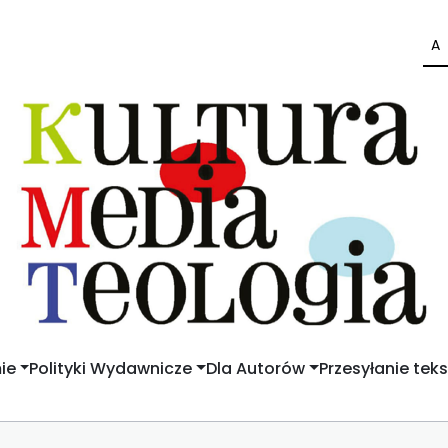
A
ie
Polityki Wydawnicze
Dla Autorów
Przesyłanie tek