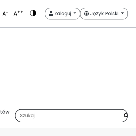
++
A
+
A
Zaloguj
Język Polski
stów