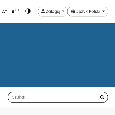
++
A
+
A
Zaloguj
Język Polski