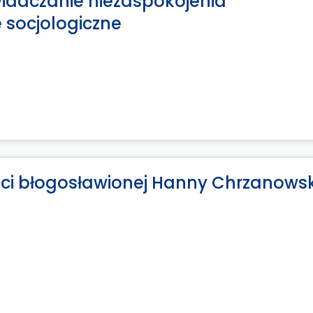
wiadczanie niezaspokojenia
 socjologiczne
ci błogosławionej Hanny Chrzanowsk