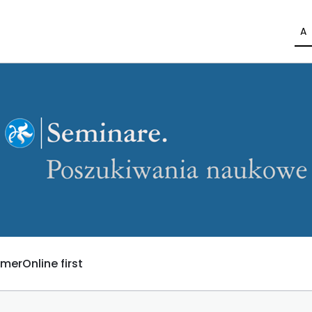
A
umer
Online first