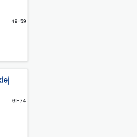
49-59
iej
61-74