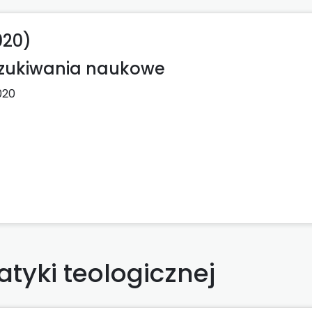
020)
szukiwania naukowe
020
tyki teologicznej