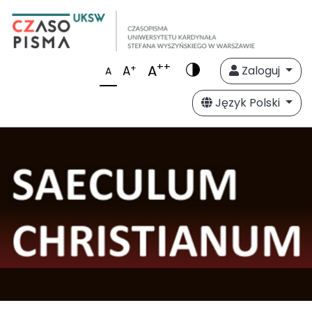
++
A
+
A
Zaloguj
A
Język Polski