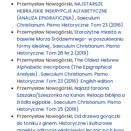
Przemysław Nowogórski,
NAJSTARSZE
HEBRAJSKIE INSKRYPCJE ALFABETYCZNE
(ANALIZA EPIGRAFICZNA)
,
Saeculum
Christianum. Pismo Historyczne: Tom 23 (2016)
Przemysław Nowogórski,
Starożytne miasta w
basenie Morza Śródziemnego- w poszukiwaniu
formy idealnej
,
Saeculum Christianum. Pismo
Historyczne: Tom 26 Nr 2 (2019)
Przemysław Nowogórski,
The Oldest Hebrew
Alphabetic Inscriptions (The Epigraphical
Analysis)
,
Saeculum Christianum. Pismo
Historyczne: Tom 23 (2016): English edition
Przemysław Nowogórski,
Najazd faraona
Sziszaka/Szeszonka na Kanan. Relacja biblijna a
źródła egipskie
,
Saeculum Christianum. Pismo
Historyczne: Tom 25 (2018)
Przemysław Nowogórski,
Od drzewa gorączki
do toniku z ginem. Historyczne i kulturowe
aspekty odkrycia właściwości leczniczych kory