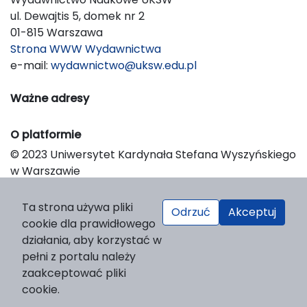
ul. Dewajtis 5, domek nr 2
01-815 Warszawa
Strona WWW Wydawnictwa
e-mail:
wydawnictwo@uksw.edu.pl
Ważne adresy
O platformie
© 2023 Uniwersytet Kardynała Stefana Wyszyńskiego
w Warszawie
Support & Customization by LIBCOM
Platform & Workflow by OJS/PKP
Ta strona używa pliki
Odrzuć
Akceptuj
cookie dla prawidłowego
działania, aby korzystać w
pełni z portalu należy
zaakceptować pliki
cookie.