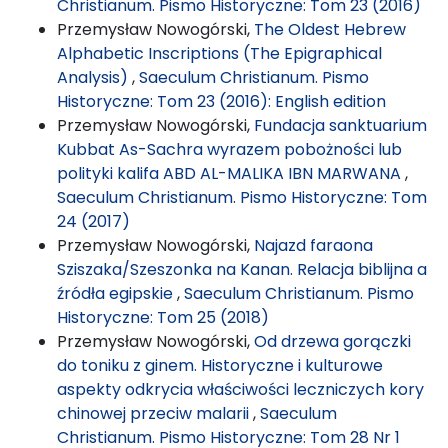
Christianum. Pismo Historyczne: Tom 23 (2016)
Przemysław Nowogórski,
The Oldest Hebrew
Alphabetic Inscriptions (The Epigraphical
Analysis)
,
Saeculum Christianum. Pismo
Historyczne: Tom 23 (2016): English edition
Przemysław Nowogórski,
Fundacja sanktuarium
Kubbat As-Sachra wyrazem pobożności lub
polityki kalifa ABD AL-MALIKA IBN MARWANA
,
Saeculum Christianum. Pismo Historyczne: Tom
24 (2017)
Przemysław Nowogórski,
Najazd faraona
Sziszaka/Szeszonka na Kanan. Relacja biblijna a
źródła egipskie
,
Saeculum Christianum. Pismo
Historyczne: Tom 25 (2018)
Przemysław Nowogórski,
Od drzewa gorączki
do toniku z ginem. Historyczne i kulturowe
aspekty odkrycia właściwości leczniczych kory
chinowej przeciw malarii
,
Saeculum
Christianum. Pismo Historyczne: Tom 28 Nr 1