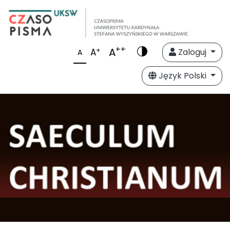
++
A
+
A
Zaloguj
A
Język Polski