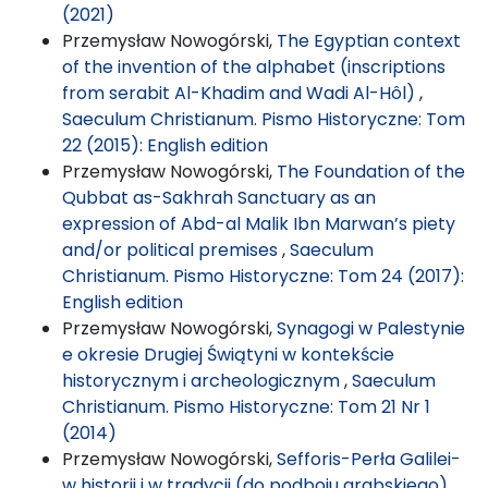
(2021)
Przemysław Nowogórski,
The Egyptian context
of the invention of the alphabet (inscriptions
from serabit Al-Khadim and Wadi Al-Hôl)
,
Saeculum Christianum. Pismo Historyczne: Tom
22 (2015): English edition
Przemysław Nowogórski,
The Foundation of the
Qubbat as-Sakhrah Sanctuary as an
expression of Abd-al Malik Ibn Marwan’s piety
and/or political premises
,
Saeculum
Christianum. Pismo Historyczne: Tom 24 (2017):
English edition
Przemysław Nowogórski,
Synagogi w Palestynie
e okresie Drugiej Świątyni w kontekście
historycznym i archeologicznym
,
Saeculum
Christianum. Pismo Historyczne: Tom 21 Nr 1
(2014)
Przemysław Nowogórski,
Sefforis-Perła Galilei-
w historii i w tradycji (do podboju arabskiego)
,