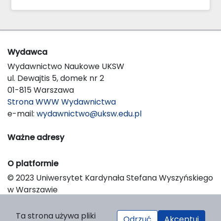
Wydawca
Wydawnictwo Naukowe UKSW
ul. Dewajtis 5, domek nr 2
01-815 Warszawa
Strona WWW Wydawnictwa
e-mail:
wydawnictwo@uksw.edu.pl
Ważne adresy
O platformie
© 2023 Uniwersytet Kardynała Stefana Wyszyńskiego
w Warszawie
Support & Customization by LIBCOM
Platform & Workflow by OJS/PKP
Ta strona używa pliki
Odrzuć
Akceptuj