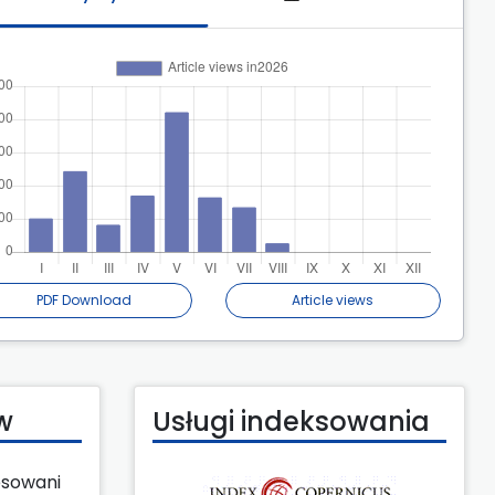
PDF Download
Article views
w
Usługi indeksowania
esowani