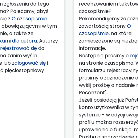
m zgłoszenia do tego
recenzowaniem tekstó
ma? Polecamy, abyś
czasopiśmie?
się z
O czasopiśmie
Rekomendujemy zapozna
 obowiązującymi w tym
zawartością strony
O
ie, a także ze
czasopiśmie
, na której
ami dla autora
. Autorzy
zamieszczone są niezb
rejestrować się
do
informacje.
ma zanim wyślą
Następnie prosimy o
rej
e lub
zalogować się
i
na stronie czasopisma. 
ć pięciostopniowy
formularzu rejestracyj
prosimy o zaznaczenie op
wyślij prośbę o nadanie ro
Recenzent".
Jeżeli posiadają już Pań
konto użytkownika w ty
systemie - w edycji swo
profilu można rozszerzy
uprawnienia o funkcję: r
Prośba o sporządzenie r