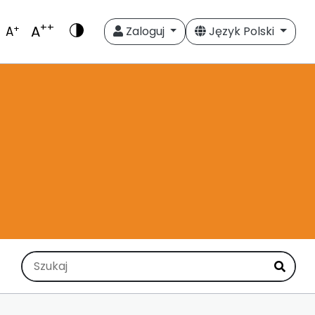
++
A
+
A
Zaloguj
Język Polski