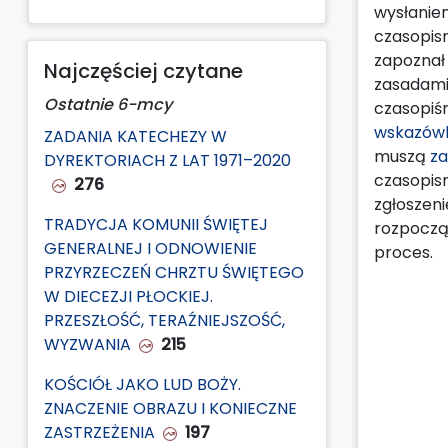
wysłanie
czasopis
zapoznał 
Najczęściej czytane
zasadami
Ostatnie 6-mcy
czasopiśm
wskazówk
ZADANIA KATECHEZY W
muszą
za
DYREKTORIACH Z LAT 1971–2020
czasopis
276
zgłoszeni
TRADYCJA KOMUNII ŚWIĘTEJ
rozpoczą
GENERALNEJ I ODNOWIENIE
proces.
PRZYRZECZEŃ CHRZTU ŚWIĘTEGO
W DIECEZJI PŁOCKIEJ.
PRZESZŁOŚĆ, TERAŹNIEJSZOŚĆ,
WYZWANIA
215
KOŚCIÓŁ JAKO LUD BOŻY.
ZNACZENIE OBRAZU I KONIECZNE
ZASTRZEŻENIA
197