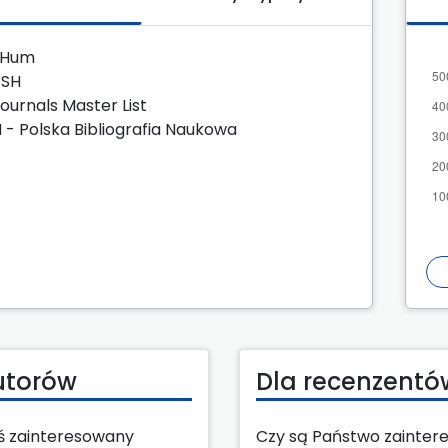
zHum
JSH
Journals Master List
 - Polska Bibliografia Naukowa
utorów
Dla recenzentó
eś zainteresowany
Czy są Państwo zainter