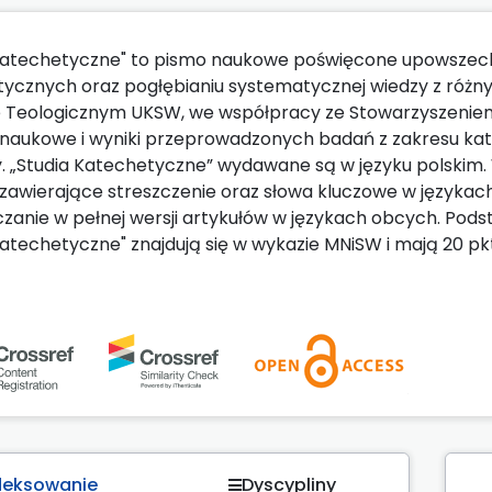
Katechetyczne" to pismo naukowe poświęcone upowszech
ycznych oraz pogłębianiu systematycznej wiedzy z różn
e Teologicznym UKSW, we współpracy ze Stowarzyszenie
 naukowe i wyniki przeprowadzonych badań z zakresu kate
y. „Studia Katechetyczne” wydawane są w języku polskim.
 zawierające streszczenie oraz słowa kluczowe w językach 
zanie w pełnej wersji artykułów w językach obcych. Pod
Katechetyczne" znajdują się w wykazie MNiSW i mają 20 pk
deksowanie
Dyscypliny