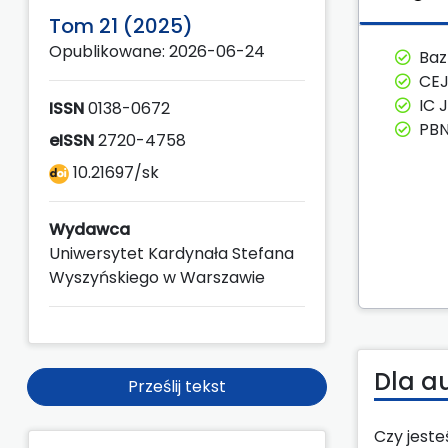
Tom 21 (2025)
Opublikowane: 2026-06-24
Ba
CE
IC 
ISSN
0138-0672
PBN
eISSN
2720-4758
10.21697/sk
Wydawca
Uniwersytet Kardynała Stefana
Wyszyńskiego w Warszawie
Dla a
Prześlij tekst
Czy jest