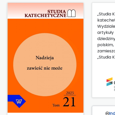
„Studia 
katechet
Wydzial
artykuły
dziedzin
polskim,
zamieszc
„Studia 
In