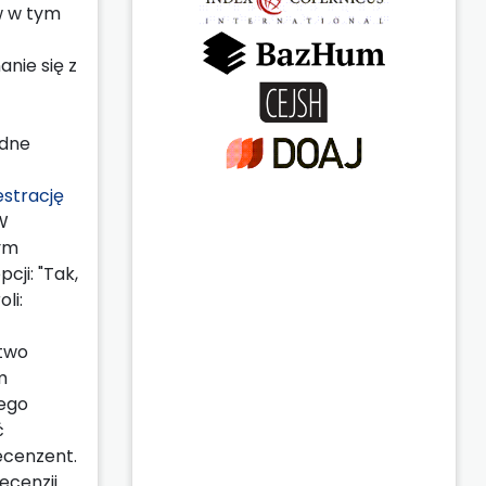
w w tym
nie się z
ędne
estrację
W
nym
cji: "Tak,
li:
stwo
m
jego
ć
ecenzent.
ecenzji