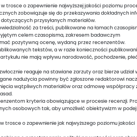
w trosce o zapewnienie najwyższej jakości poziomu proc
znych zobowiązuje się do przekazywania dokładnych inf
dotyczących przysyłanych materiałów.
powiedzialność za treści, publikowane na łamach czasopis
rzyjętym celem czasopisma, zakresem badawczym
ymać pozytywną ocenę, wydaną przez recenzentów.
blikowanych tekstów, a w razie konieczności publikowan
ę artykułu nie mają wpływu narodowość, pochodzenie, płeć
łocznie reaguje na stawiane zarzuty oraz bierze udział 
rzegane nadużycia powinny być zgłoszone redaktorowi nac
unięcia wątpliwych materiałów oraz odmowę współpracy 
asad.
enzentom kryteria obowiązujące w procesie recenzji. Pr
danych osobowych tak, aby umożliwić obiektywizm w pod
 trosce o zapewnienie jak najwyższego poziomu jakości