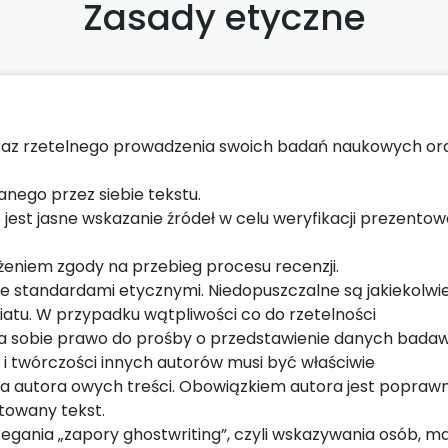
Zasady etyczne
oraz rzetelnego prowadzenia swoich badań naukowych or
nego przez siebie tekstu.
 jest jasne wskazanie źródeł w celu weryfikacji prezento
żeniem zgody na przebieg procesu recenzji.
ze standardami etycznymi. Niedopuszczalne są jakiekolwi
iatu. W przypadku wątpliwości co do rzetelności
 sobie prawo do prośby o przedstawienie danych bada
 twórczości innych autorów musi być właściwie
autora owych treści. Obowiązkiem autora jest popraw
towany tekst.
egania „zapory ghostwriting”, czyli wskazywania osób, m