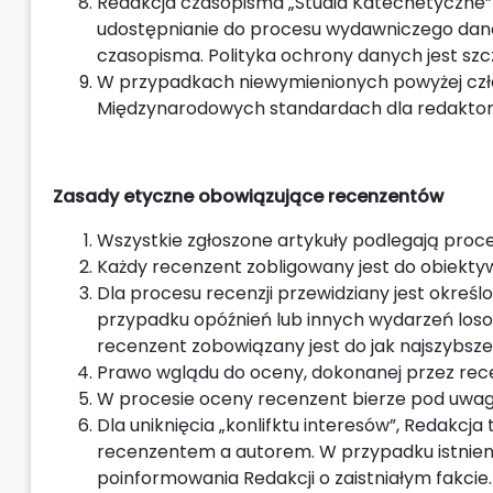
Redakcja czasopisma „Studia Katechetyczne” z
udostępnianie do procesu wydawniczego da
czasopisma. Polityka ochrony danych jest szc
W przypadkach niewymienionych powyżej czło
Międzynarodowych standardach dla redakto
Zasady etyczne obowiązujące recenzentów
Wszystkie zgłoszone artykuły podlegają proce
Każdy recenzent zobligowany jest do obiekty
Dla procesu recenzji przewidziany jest okreś
przypadku opóźnień lub innych wydarzeń los
recenzent zobowiązany jest do jak najszybszeg
Prawo wglądu do oceny, dokonanej przez rece
W procesie oceny recenzent bierze pod uwag
Dla uniknięcia „konlifktu interesów”, Redakcj
recenzentem a autorem. W przypadku istnieni
poinformowania Redakcji o zaistniałym fakcie.