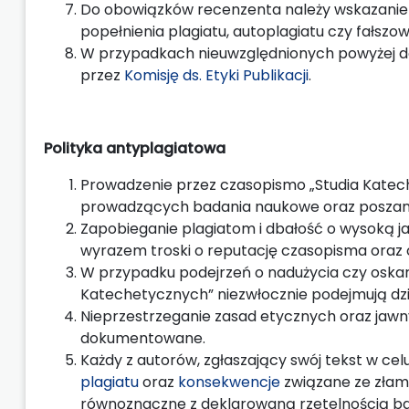
Do obowiązków recenzenta należy wskazanie
popełnienia plagiatu, autoplagiatu czy fałszo
W przypadkach nieuwzględnionych powyżej do
przez
Komisję ds. Etyki Publikacji
.
Polityka antyplagiatowa
Prowadzenie przez czasopismo „Studia Katech
prowadzących badania naukowe oraz poszano
Zapobieganie plagiatom i dbałość o wysoką 
wyrazem troski o reputację czasopisma oraz 
W przypadku podejrzeń o nadużycia czy oskarż
Katechetycznych” niezwłocznie podejmują dzi
Nieprzestrzeganie zasad etycznych oraz jawn
dokumentowane.
Każdy z autorów, zgłaszający swój tekst w ce
plagiatu
oraz
konsekwencje
związane ze złama
równoznaczne z deklarowaną rzetelnością b