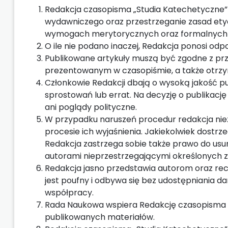
Redakcja czasopisma „Studia Katechetyczne” 
wydawniczego oraz przestrzeganie zasad etyc
wymogach merytorycznych oraz formalnych 
O ile nie podano inaczej, Redakcja ponosi od
Publikowane artykuły muszą być zgodne z p
prezentowanym w czasopiśmie, a także otrz
Członkowie Redakcji dbają o wysoką jakość pu
sprostowań lub errat. Na decyzję o publikacj
ani poglądy polityczne.
W przypadku naruszeń procedur redakcja niezw
procesie ich wyjaśnienia. Jakiekolwiek dost
Redakcja zastrzega sobie także prawo do us
autorami nieprzestrzegającymi określonych z
Redakcja jasno przedstawia autorom oraz rec
jest poufny i odbywa się bez udostępniania 
współpracy.
Rada Naukowa wspiera Redakcję czasopisma w
publikowanych materiałów.