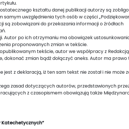
tykułu.
statecznego kształtu danej publikacji autorzy są zoblig
tym samym uwzględnienia tych osób w części „Podziękowan
cji są zobowiązani do przekazania informacji o źródłach
ań.
ji. Autor po ich otrzymaniu ma obowiązek ustosunkowania
enia proponowanych zmian w tekście.
opublikowanym tekście, autor we współpracy z Redakcją
, dokonać zmian bądź dołączyć aneks. Autor ma prawo 
jest z deklaracją, iż ten sam tekst nie został i nie może 
zega zasad dotyczących autorów, przedstawionych prze
łpracujących z czasopismem obowiązują także Międzyna
w Katechetycznych”