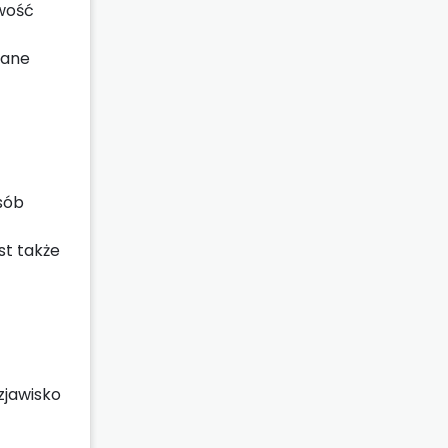
wość
wane
sób
st także
zjawisko