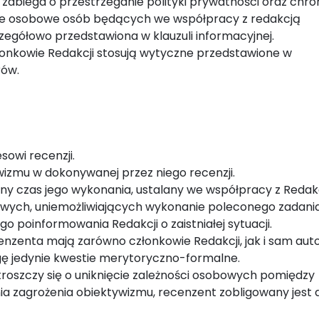
abiega o przestrzeganie polityki prywatności oraz chro
ne osobowe osób będących we współpracy z redakcją
zegółowo przedstawiona w klauzuli informacyjnej.
nkowie Redakcji stosują wytyczne przedstawione w
rów.
sowi recenzji.
wizmu w dokonywanej przez niego recenzji.
lony czas jego wykonania, ustalany we współpracy z Redak
owych, uniemożliwiających wykonanie poleconego zadania
o poinformowania Redakcji o zaistniałej sytuacji.
nzenta mają zarówno członkowie Redakcji, jak i sam auto
ę jedynie kwestie merytoryczno-formalne.
a troszczy się o uniknięcie zależności osobowych pomiędzy
a zagrożenia obiektywizmu, recenzent zobligowany jest 