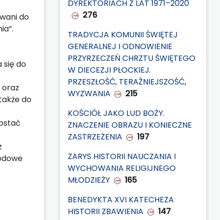
DYREKTORIACH Z LAT 1971–2020
276
owani do
ia”.
TRADYCJA KOMUNII ŚWIĘTEJ
GENERALNEJ I ODNOWIENIE
PRZYRZECZEŃ CHRZTU ŚWIĘTEGO
 się do
W DIECEZJI PŁOCKIEJ.
PRZESZŁOŚĆ, TERAŹNIEJSZOŚĆ,
 oraz
WYZWANIA
215
także do
KOŚCIÓŁ JAKO LUD BOŻY.
zostać
ZNACZENIE OBRAZU I KONIECZNE
ZASTRZEŻENIA
197
z
ZARYS HISTORII NAUCZANIA I
rodowe
WYCHOWANIA RELIGIJNEGO
MŁODZIEŻY
165
BENEDYKTA XVI KATECHEZA
HISTORII ZBAWIENIA
147