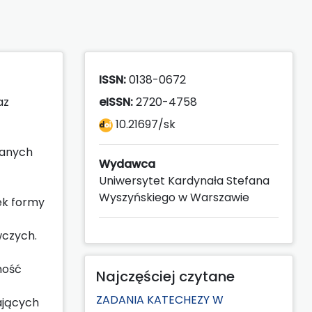
ISSN:
0138-0672
az
eISSN:
2720-4758
10.21697/sk
wanych
Wydawca
Uniwersytet Kardynała Stefana
Wyszyńskiego w Warszawie
ek formy
wczych.
ność
Najczęściej czytane
ZADANIA KATECHEZY W
ających