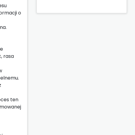
esu
ormacji o
ma.
ie
, rasa
w
zelnemu.
z
oces ten
ejmowanej