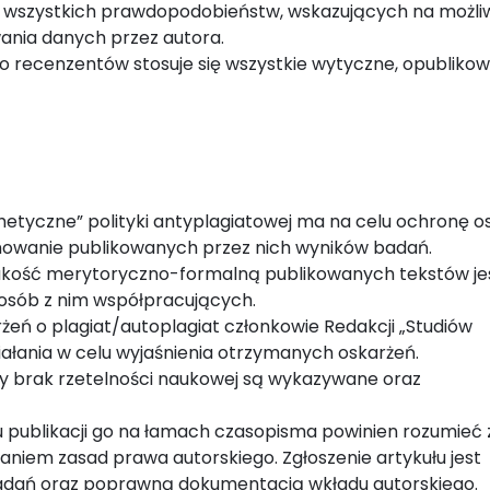
 wszystkich prawdopodobieństw, wskazujących na możli
wania danych przez autora.
 recenzentów stosuje się wszystkie wytyczne, opubliko
etyczne” polityki antyplagiatowej ma na celu ochronę o
wanie publikowanych przez nich wyników badań.
jakość merytoryczno-formalną publikowanych tekstów je
osób z nim współpracujących.
eń o plagiat/autoplagiat członkowie Redakcji „Studiów
ałania w celu wyjaśnienia otrzymanych oskarżeń.
y brak rzetelności naukowej są wykazywane oraz
lu publikacji go na łamach czasopisma powinien rozumieć 
niem zasad prawa autorskiego. Zgłoszenie artykułu jest
adań oraz poprawną dokumentacją wkładu autorskiego.