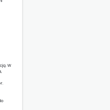
ni
cją. W
,
r.
do