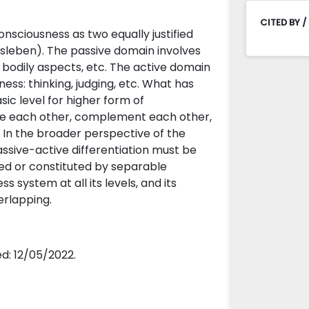
CITED BY /
onsciousness as two equally justified
nsleben). The passive domain involves
y, bodily aspects, etc. The active domain
ess: thinking, judging, etc. What has
ic level for higher form of
ce each other, complement each other,
. In the broader perspective of the
assive-active differentiation must be
ged or constituted by separable
 system at all its levels, and its
erlapping.
d: 12/05/2022.