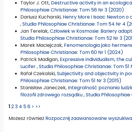
Taylor J. Ott,
Destructive activity in an ecologic
Philosophiae Christianae: Tom 56 Nr 3 (2020)
Dariusz Kucharski,
Henry More i Isaac Newton o d
,
Studia Philosophiae Christianae: Tom 54 Nr 4 (2
Jan Terelak,
Człowiek w Kosmosie: Bariery adap
Studia Philosophiae Christianae: Tom 52 Nr 3 (20
Marek Maciejczak,
Fenomenologia jako hermene
Philosophiae Christianae: Tom 60 Nr 1 (2024)
Patrick Madigan,
Expressive individualism, the cul
Lucifer
,
Studia Philosophiae Christianae: Tom 51 
Rafał Czekalski,
Subjectivity and objectivity in p
Philosophiae Christianae: Tom 51 Nr 3 (2015)
Stanisław Janeczek,
Integralność poznania ludzki
filozofii zdrowego rozsądku
,
Studia Philosophiae 
1
2
3
4
5
6
>
>>
Możesz również
Rozpocznij zaawansowane wyszukiwa