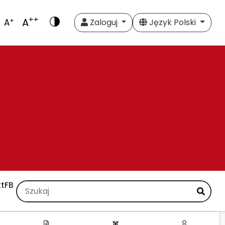
++
A
+
A
Zaloguj
Język Polski
t
FB