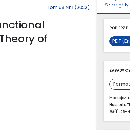
Szczegóły
Tom 58 Nr 1 (2022)
unctional
POBIERZ PL
 Theory of
PDF (En
ZASADY C
Format
Maciejczak,
Husserl’s 
58
(1), 25–