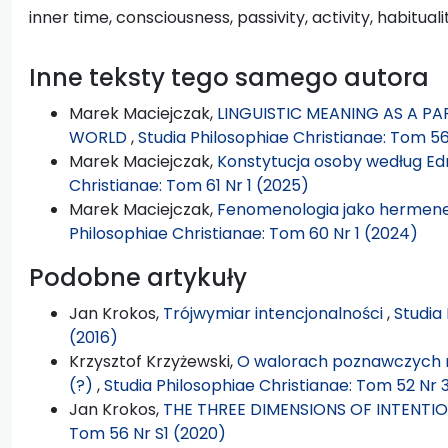
inner time, consciousness, passivity, activity, habitual
Inne teksty tego samego autora
Marek Maciejczak,
LINGUISTIC MEANING AS A P
WORLD
,
Studia Philosophiae Christianae: Tom 56
Marek Maciejczak,
Konstytucja osoby według E
Christianae: Tom 61 Nr 1 (2025)
Marek Maciejczak,
Fenomenologia jako hermene
Philosophiae Christianae: Tom 60 Nr 1 (2024)
Podobne artykuły
Jan Krokos,
Trójwymiar intencjonalności
,
Studia
(2016)
Krzysztof Krzyżewski,
O walorach poznawczych 
(?)
,
Studia Philosophiae Christianae: Tom 52 Nr 
Jan Krokos,
THE THREE DIMENSIONS OF INTENTI
Tom 56 Nr S1 (2020)