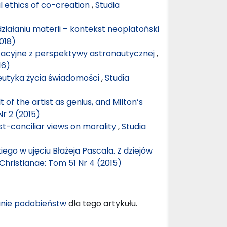
al ethics of co-creation
,
Studia
ziałaniu materii – kontekst neoplatoński
018)
tacyjne z perspektywy astronautycznej
,
16)
utyka życia świadomości
,
Studia
t of the artist as genius, and Milton’s
Nr 2 (2015)
ost-conciliar views on morality
,
Studia
ego w ujęciu Błażeja Pascala. Z dziejów
Christianae: Tom 51 Nr 4 (2015)
nie podobieństw
dla tego artykułu.