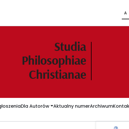
A
łoszenia
Dla Autorów
Aktualny numer
Archiwum
Kontak