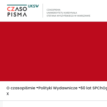
O czasopiśmie
Polityki Wydawnicze
60 lat SPCh
Og
X