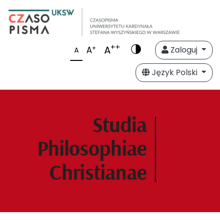
++
A
+
A
Zaloguj
A
Język Polski