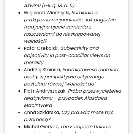
Akwinu (I−II, q. 18, a. 6)
Wojciech Wierzejski,
Sumienie a
praktyczna racjonalność. Jak pogodzić
tradycyjne ujęcie sumienia z
roszczeniami do nieskrępowanej
wolności?
Rafał Czekalski,
Subjectivity and
objectivity in post-conciliar views on
morality
Andrzej Stoiński,
Podmiotowość moralna
osoby w perspektywie olitycznego
postulatu równej "wolności do"
Piotr Andryszczak,
Próba przezwyciężenia
relatywizmu – przypadek Alasdaira
MacIntyre’a
Anna Szklarska,
Czy prawda może być
przemocą?
Michał Gierycz,
The European Union’s