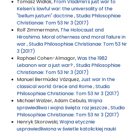
Tomasz Widłak,
From Vladimiri's just war to
Kelsen's lawful war: the universality of the
"bellum justum" doctrine
,
Studia Philosophiae
Christianae: Tom 53 Nr 3 (2017)
Rolf Zimmermann,
The Holocaust and
Hiroshima. Moral otherness and moral failure in
war
,
Studia Philosophiae Christianae: Tom 53 Nr
3 (2017)
Raphael Cohen-Almagor,
Was the 1982
Lebanon war a just war?
,
Studia Philosophiae
Christianae: Tom 53 Nr 3 (2017)
Manuel Bermúdez Vázquez,
Just war in the
classical world: Grece and Rome
,
Studia
Philosophiae Christianae: Tom 53 Nr 3 (2017)
Michael Walzer, Adam Cebula,
Wojna
sprawiedliwa i wojna święta: raz jeszcze
,
Studia
Philosophiae Christianae: Tom 53 Nr 3 (2017)
Henryk Skorowski,
Wojna etycznie
usprawiedliwiona w świetle katolickiej nauki