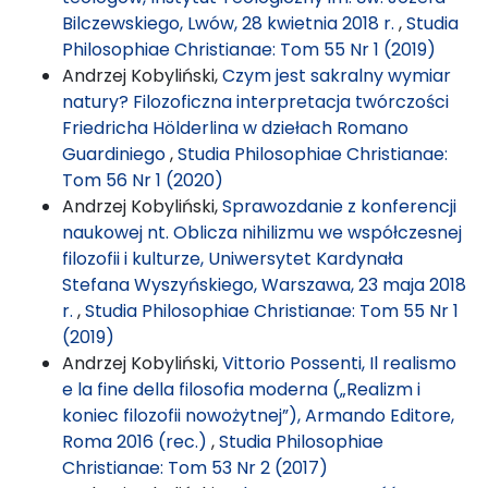
Bilczewskiego, Lwów, 28 kwietnia 2018 r.
,
Studia
Philosophiae Christianae: Tom 55 Nr 1 (2019)
Andrzej Kobyliński,
Czym jest sakralny wymiar
natury? Filozoficzna interpretacja twórczości
Friedricha Hölderlina w dziełach Romano
Guardiniego
,
Studia Philosophiae Christianae:
Tom 56 Nr 1 (2020)
Andrzej Kobyliński,
Sprawozdanie z konferencji
naukowej nt. Oblicza nihilizmu we współczesnej
filozofii i kulturze, Uniwersytet Kardynała
Stefana Wyszyńskiego, Warszawa, 23 maja 2018
r.
,
Studia Philosophiae Christianae: Tom 55 Nr 1
(2019)
Andrzej Kobyliński,
Vittorio Possenti, Il realismo
e la fine della filosofia moderna („Realizm i
koniec filozofii nowożytnej”), Armando Editore,
Roma 2016 (rec.)
,
Studia Philosophiae
Christianae: Tom 53 Nr 2 (2017)