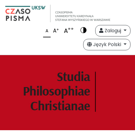
++
A
+
A
Zaloguj
A
Język Polski