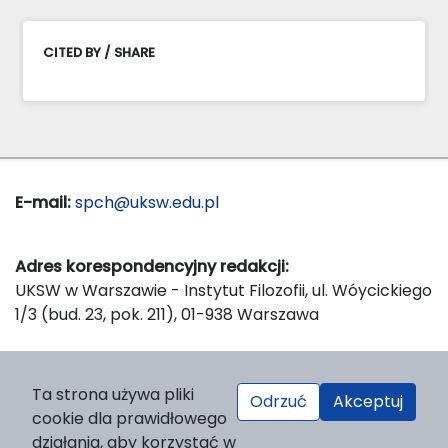
CITED BY / SHARE
E-mail:
spch@uksw.edu.pl
Adres korespondencyjny redakcji:
UKSW w Warszawie - Instytut Filozofii, ul. Wóycickiego
1/3 (bud. 23, pok. 211), 01-938 Warszawa
Wydawca:
Ta strona używa pliki
Odrzuć
Akceptuj
Wydawnictwo Naukowe UKSW, ul. Dewajtis 5, domek
cookie dla prawidłowego
nr 2, 01-815 Warszawa
działania, aby korzystać w