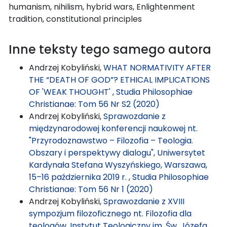
humanism, nihilism, hybrid wars, Enlightenment
tradition, constitutional principles
Inne teksty tego samego autora
Andrzej Kobyliński,
WHAT NORMATIVITY AFTER
THE “DEATH OF GOD”? ETHICAL IMPLICATIONS
OF 'WEAK THOUGHT'
,
Studia Philosophiae
Christianae: Tom 56 Nr S2 (2020)
Andrzej Kobyliński,
Sprawozdanie z
międzynarodowej konferencji naukowej nt.
"Przyrodoznawstwo – Filozofia – Teologia.
Obszary i perspektywy dialogu", Uniwersytet
Kardynała Stefana Wyszyńskiego, Warszawa,
15–16 października 2019 r.
,
Studia Philosophiae
Christianae: Tom 56 Nr 1 (2020)
Andrzej Kobyliński,
Sprawozdanie z XVIII
sympozjum filozoficznego nt. Filozofia dla
teologów, Instytut Teologiczny im. Św. Józefa