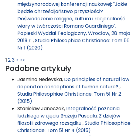
międzynarodowej konferencji naukowej: "Jakie
będzie chrześcijaństwo przyszłości?
Doświadczenie religijne, kultura i racjonalność
wiary w twórczości Romano Guardiniego",
Papieski Wydział Teologiczny, Wrocław, 28 maja
2019 r.
,
Studia Philosophiae Christianae: Tom 56
Nr 1 (2020)
1
2
3
>
>>
Podobne artykuły
Jasmina Nedevska,
Do principles of natural law
depend on conceptions of human nature?
,
Studia Philosophiae Christianae: Tom 51 Nr 2
(2015)
Stanisław Janeczek,
Integralność poznania
ludzkiego w ujęciu Błażeja Pascala. Z dziejów
filozofii zdrowego rozsądku
,
Studia Philosophiae
Christianae: Tom 51 Nr 4 (2015)