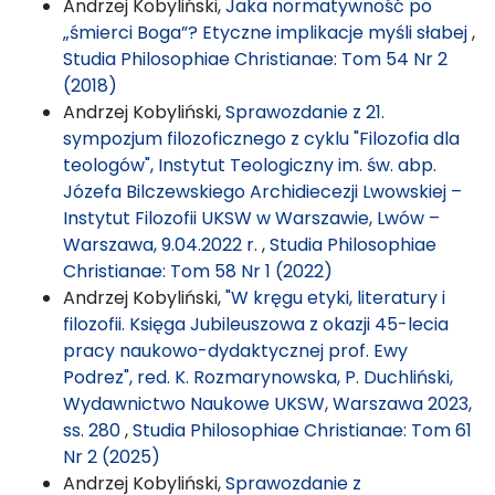
Andrzej Kobyliński,
Jaka normatywność po
„śmierci Boga”? Etyczne implikacje myśli słabej
,
Studia Philosophiae Christianae: Tom 54 Nr 2
(2018)
Andrzej Kobyliński,
Sprawozdanie z 21.
sympozjum filozoficznego z cyklu "Filozofia dla
teologów", Instytut Teologiczny im. św. abp.
Józefa Bilczewskiego Archidiecezji Lwowskiej –
Instytut Filozofii UKSW w Warszawie, Lwów –
Warszawa, 9.04.2022 r.
,
Studia Philosophiae
Christianae: Tom 58 Nr 1 (2022)
Andrzej Kobyliński,
"W kręgu etyki, literatury i
filozofii. Księga Jubileuszowa z okazji 45-lecia
pracy naukowo-dydaktycznej prof. Ewy
Podrez", red. K. Rozmarynowska, P. Duchliński,
Wydawnictwo Naukowe UKSW, Warszawa 2023,
ss. 280
,
Studia Philosophiae Christianae: Tom 61
Nr 2 (2025)
Andrzej Kobyliński,
Sprawozdanie z