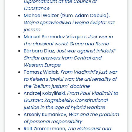
Diplomaticum at the Council of
Constance
Michael Walzer (tłum. Adam Cebula),
Wojna sprawiedliwa i wojna święta: raz
jeszcze
Manuel Bermúdez Vázquez,
Just war in
the classical world: Grece and Rome
Bárbara Díaz,
Just war against infidels?
Similar answers from Central and
Western Europe
Tomasz Widłak,
From Vladimiri's just war
to Kelsen's lawful war: the universality of
the "bellum justum" doctrine
Andrzej Kobyliński,
From Paul Vladimiri to
Gustavo Zagrebelsky. Constitutional
justice in the age of hybrid warfare
Arseniy Kumankov,
War and the problem
of personal responsibility
Rolf Zimmermann,
The Holocaust and