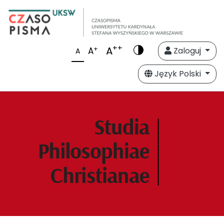
++
A
+
A
Zaloguj
A
Język Polski