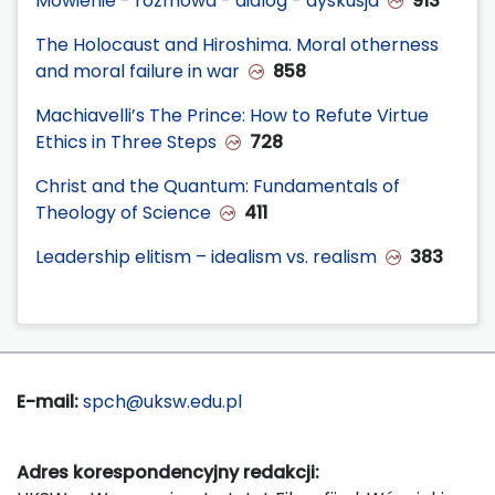
Mówienie - rozmowa - dialog - dyskusja
913
The Holocaust and Hiroshima. Moral otherness
and moral failure in war
858
Machiavelli’s The Prince: How to Refute Virtue
Ethics in Three Steps
728
Christ and the Quantum: Fundamentals of
Theology of Science
411
Leadership elitism – idealism vs. realism
383
E-mail:
spch@uksw.edu.pl
Adres korespondencyjny redakcji: