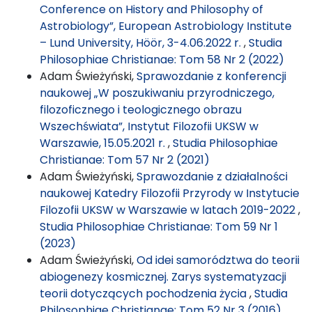
Conference on History and Philosophy of
Astrobiology”, European Astrobiology Institute
– Lund University, Höör, 3-4.06.2022 r.
,
Studia
Philosophiae Christianae: Tom 58 Nr 2 (2022)
Adam Świeżyński,
Sprawozdanie z konferencji
naukowej „W poszukiwaniu przyrodniczego,
filozoficznego i teologicznego obrazu
Wszechświata”, Instytut Filozofii UKSW w
Warszawie, 15.05.2021 r.
,
Studia Philosophiae
Christianae: Tom 57 Nr 2 (2021)
Adam Świeżyński,
Sprawozdanie z działalności
naukowej Katedry Filozofii Przyrody w Instytucie
Filozofii UKSW w Warszawie w latach 2019-2022
,
Studia Philosophiae Christianae: Tom 59 Nr 1
(2023)
Adam Świeżyński,
Od idei samorództwa do teorii
abiogenezy kosmicznej. Zarys systematyzacji
teorii dotyczących pochodzenia życia
,
Studia
Philosophiae Christianae: Tom 52 Nr 3 (2016)