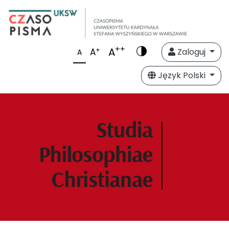
++
A
+
A
Zaloguj
A
Język Polski