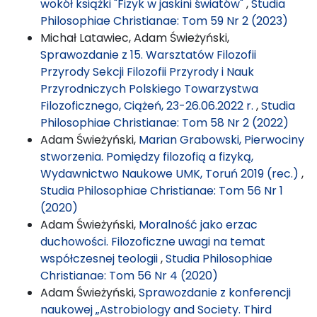
wokół książki "Fizyk w jaskini światów"
,
Studia
Philosophiae Christianae: Tom 59 Nr 2 (2023)
Michał Latawiec, Adam Świeżyński,
Sprawozdanie z 15. Warsztatów Filozofii
Przyrody Sekcji Filozofii Przyrody i Nauk
Przyrodniczych Polskiego Towarzystwa
Filozoficznego, Ciążeń, 23-26.06.2022 r.
,
Studia
Philosophiae Christianae: Tom 58 Nr 2 (2022)
Adam Świeżyński,
Marian Grabowski, Pierwociny
stworzenia. Pomiędzy filozofią a fizyką,
Wydawnictwo Naukowe UMK, Toruń 2019 (rec.)
,
Studia Philosophiae Christianae: Tom 56 Nr 1
(2020)
Adam Świeżyński,
Moralność jako erzac
duchowości. Filozoficzne uwagi na temat
współczesnej teologii
,
Studia Philosophiae
Christianae: Tom 56 Nr 4 (2020)
Adam Świeżyński,
Sprawozdanie z konferencji
naukowej „Astrobiology and Society. Third