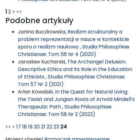
1
2
>
>>
Podobne artykuły
Janina Buczkowska,
Realizm strukturalny a
problem reprezentacji w nauce w kontekście
sporu o realizm naukowy
,
Studia Philosophiae
Christianae: Tom 56 Nr 4 (2020)
Jarosław Kucharski,
The Archangel Delusion.
Descriptive Ethics and Its Role in the Education
of Ethicists
,
Studia Philosophiae Christianae:
Tom 57 Nr 2 (2021)
Arian Kowalski,
In the Quest for Natural Living:
the Taoist and Jungian Roots of Arnold Mindell’s
Therapeutic Path
,
Studia Philosophiae
Christianae: Tom 58 Nr 2 (2022)
<<
<
17
18
19
20
21
22
23
24
Możesz również
Rozpocznij zaawansowane