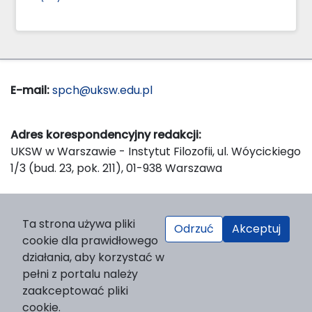
E-mail:
spch@uksw.edu.pl
Adres korespondencyjny redakcji:
UKSW w Warszawie - Instytut Filozofii, ul. Wóycickiego
1/3 (bud. 23, pok. 211), 01-938 Warszawa
Wydawca:
Ta strona używa pliki
Odrzuć
Akceptuj
Wydawnictwo Naukowe UKSW, ul. Dewajtis 5, domek
cookie dla prawidłowego
nr 2, 01-815 Warszawa
działania, aby korzystać w
Strona WWW Wydawnictwa
pełni z portalu należy
e-mail:
wydawnictwo@uksw.edu.pl
zaakceptować pliki
cookie.