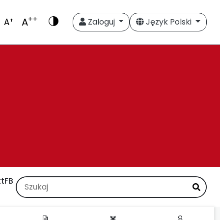
++
A
+
A
Zaloguj
Język Polski
t
FB