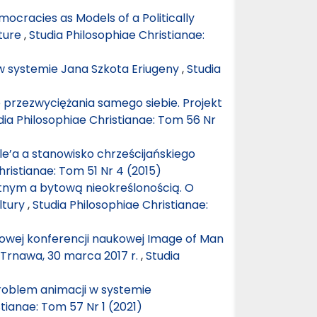
ocracies as Models of a Politically
ature
,
Studia Philosophiae Christianae:
w systemie Jana Szkota Eriugeny
,
Studia
 przezwyciężania samego siebie. Projekt
dia Philosophiae Christianae: Tom 56 Nr
le’a a stanowisko chrześcijańskiego
hristianae: Tom 51 Nr 4 (2015)
nym a bytową nieokreślonością. O
ltury
,
Studia Philosophiae Christianae:
wej konferencji naukowej Image of Man
, Trnawa, 30 marca 2017 r.
,
Studia
problem animacji w systemie
tianae: Tom 57 Nr 1 (2021)