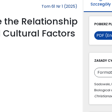
Szczegóły
Tom 61 Nr 1 (2025)
e the Relationship
POBIERZ PL
 Cultural Factors
PDF (En
ZASADY C
Format
Sadowski, R
Biological 
Christiana