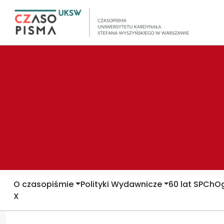
O czasopiśmie
Polityki Wydawnicze
60 lat SPCh
Og
X