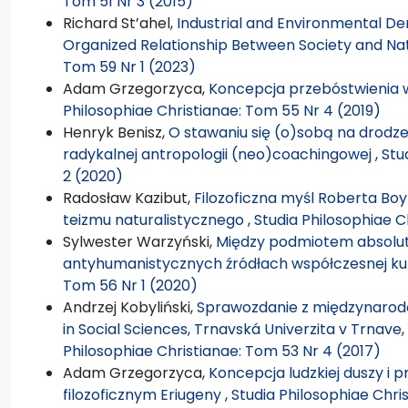
Tom 51 Nr 3 (2015)
Richard St’ahel,
Industrial and Environmental Dem
Organized Relationship Between Society and N
Tom 59 Nr 1 (2023)
Adam Grzegorzyca,
Koncepcja przebóstwienia 
Philosophiae Christianae: Tom 55 Nr 4 (2019)
Henryk Benisz,
O stawaniu się (o)sobą na drodze
radykalnej antropologii (neo)coachingowej
,
Stu
2 (2020)
Radosław Kazibut,
Filozoficzna myśl Roberta Boy
teizmu naturalistycznego
,
Studia Philosophiae C
Sylwester Warzyński,
Między podmiotem absolut
antyhumanistycznych źródłach współczesnej ku
Tom 56 Nr 1 (2020)
Andrzej Kobyliński,
Sprawozdanie z międzynarodo
in Social Sciences, Trnavská Univerzita v Trnave
Philosophiae Christianae: Tom 53 Nr 4 (2017)
Adam Grzegorzyca,
Koncepcja ludzkiej duszy i 
filozoficznym Eriugeny
,
Studia Philosophiae Chris