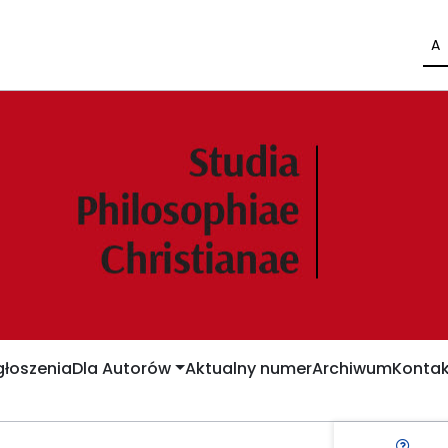
A
łoszenia
Dla Autorów
Aktualny numer
Archiwum
Kontak