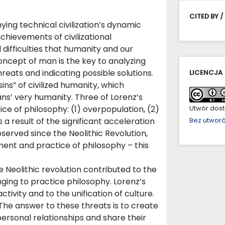
CITED BY /
g technical civilization’s dynamic
chievements of civilizational
ifficulties that humanity and our
oncept of man is the key to analyzing
hreats and indicating possible solutions.
LICENCJA
ins” of civilized humanity, which
ns’ very humanity. Three of Lorenz’s
ice of philosophy: (1) overpopulation, (2)
Utwór dostę
s a result of the significant acceleration
Bez utwor
served since the Neolithic Revolution,
ent and practice of philosophy – this
 Neolithic revolution contributed to the
ing to practice philosophy. Lorenz’s
tivity and to the unification of culture.
 The answer to these threats is to create
rsonal relationships and share their