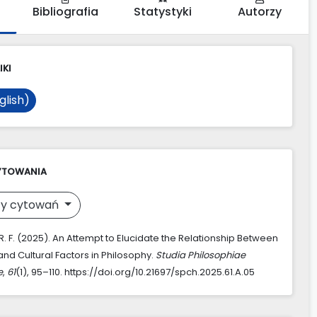
Bibliografia
Statystyki
Autorzy
IKI
glish)
YTOWANIA
y cytowań
. F. (2025). An Attempt to Elucidate the Relationship Between
and Cultural Factors in Philosophy.
Studia Philosophiae
e
,
61
(1), 95–110. https://doi.org/10.21697/spch.2025.61.A.05