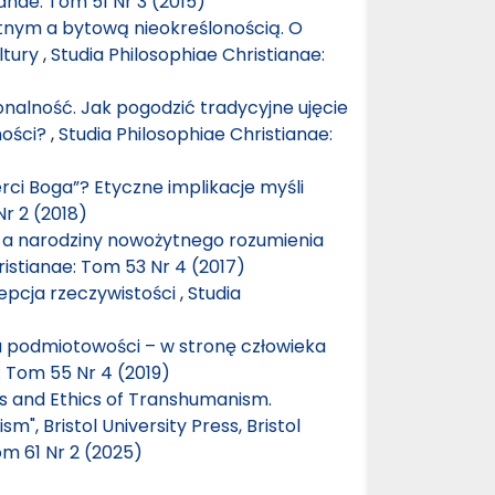
ianae: Tom 51 Nr 3 (2015)
nym a bytową nieokreślonością. O
ltury
,
Studia Philosophiae Christianae:
nalność. Jak pogodzić tradycyjne ujęcie
ności?
,
Studia Philosophiae Christianae:
ci Boga”? Etyczne implikacje myśli
Nr 2 (2018)
 a narodziny nowożytnego rozumienia
ristianae: Tom 53 Nr 4 (2017)
epcja rzeczywistości
,
Studia
 podmiotowości – w stronę człowieka
: Tom 55 Nr 4 (2019)
cs and Ethics of Transhumanism.
, Bristol University Press, Bristol
om 61 Nr 2 (2025)