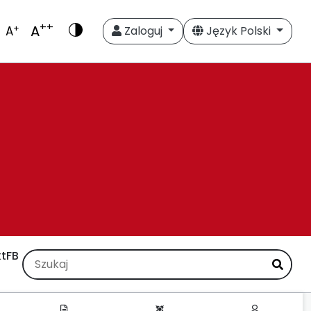
++
A
+
A
Zaloguj
Język Polski
t
FB