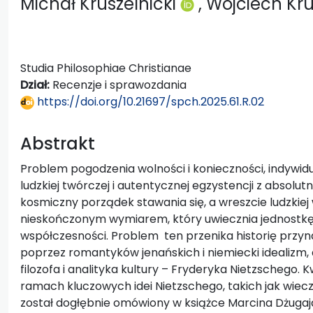
Michał Kruszelnicki
, Wojciech Kr
Studia Philosophiae Christianae
Dział:
Recenzje i sprawozdania
https://doi.org/10.21697/spch.2025.61.R.02
Abstrakt
Problem pogodzenia wolności i konieczności, indywidu
ludzkiej twórczej i autentycznej egzystencji z absol
kosmiczny porządek stawania się, a wreszcie ludzkiej
nieskończonym wymiarem, który uwiecznia jednostkę
współczesności. Problem ten przenika historię przyna
poprzez romantyków jenańskich i niemiecki idealizm, 
filozofa i analityka kultury – Fryderyka Nietzschego. 
ramach kluczowych idei Nietzschego, takich jak wiec
został dogłębnie omówiony w książce Marcina Dżuga