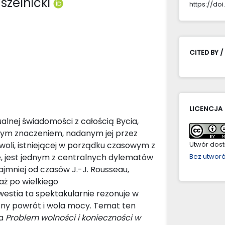
uszelnicki
https://doi
CITED BY /
LICENCJA
alnej świadomości z całością Bycia,
utnym znaczeniem, nadanym jej przez
 woli, istniejącej w porządku czasowym z
Utwór dostę
, jest jednym z centralnych dylematów
Bez utwor
jmniej od czasów J.-J. Rousseau,
aż po wielkiego
Kwestia ta spektakularnie rezonuje w
zny powrót i wola mocy. Temat ten
ja
Problem wolności i konieczności w