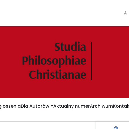
A
łoszenia
Dla Autorów
Aktualny numer
Archiwum
Kontak