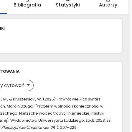
Bibliografia
Statystyki
Autorzy
IKI
YTOWANIA
y cytowań
i, M., & Kruszelnicki, W. (2025). Powrót wielkich syntez
nych. Marcin Dżugaj, "Problem wolności i konieczności w
ietzschego. Nietzsche wobec tradycji niemieckiej mistyki
znej", Wydawnictwo Uniwersytetu Łódzkiego, Łódź 2023, ss.
 Philosophiae Christianae
,
61
(1), 207–229.