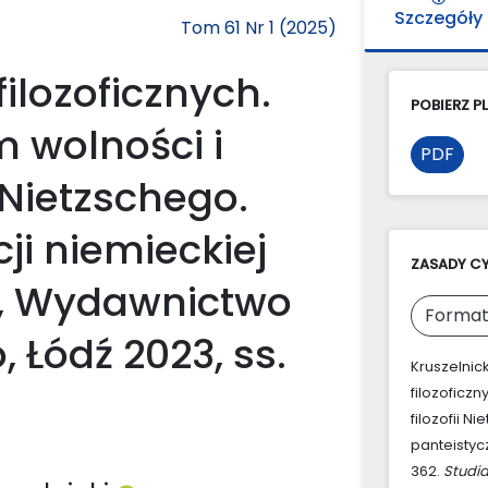
Szczegóły
Tom 61 Nr 1 (2025)
filozoficznych.
POBIERZ PL
m wolności i
PDF
i Nietzschego.
ji niemieckiej
ZASADY C
j", Wydawnictwo
Format
 Łódź 2023, ss.
Kruszelnick
filozoficz
filozofii N
panteistyc
362.
Studia