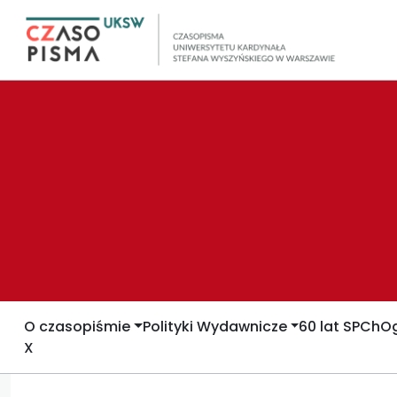
O czasopiśmie
Polityki Wydawnicze
60 lat SPCh
Og
X