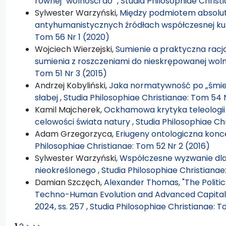
równej "wolności do"
,
Studia Philosophiae Christ
Sylwester Warzyński,
Między podmiotem absolut
antyhumanistycznych źródłach współczesnej ku
Tom 56 Nr 1 (2020)
Wojciech Wierzejski,
Sumienie a praktyczna racjo
sumienia z roszczeniami do nieskrępowanej wol
Tom 51 Nr 3 (2015)
Andrzej Kobyliński,
Jaka normatywność po „śmier
słabej
,
Studia Philosophiae Christianae: Tom 54 
Kamil Majcherek,
Ockhamowa krytyka teleologii
celowości świata natury
,
Studia Philosophiae Ch
Adam Grzegorzyca,
Eriugeny ontologiczna konc
Philosophiae Christianae: Tom 52 Nr 2 (2016)
Sylwester Warzyński,
Współczesne wyzwanie dla
nieokreślonego
,
Studia Philosophiae Christianae
Damian Szczęch,
Alexander Thomas, "The Politi
Techno-Human Evolution and Advanced Capitalism"
2024, ss. 257
,
Studia Philosophiae Christianae: T