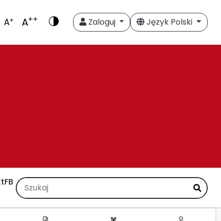
++
A
+
A
Zaloguj
Język Polski
t
FB