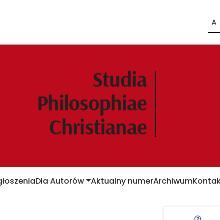
A
łoszenia
Dla Autorów
Aktualny numer
Archiwum
Kontak