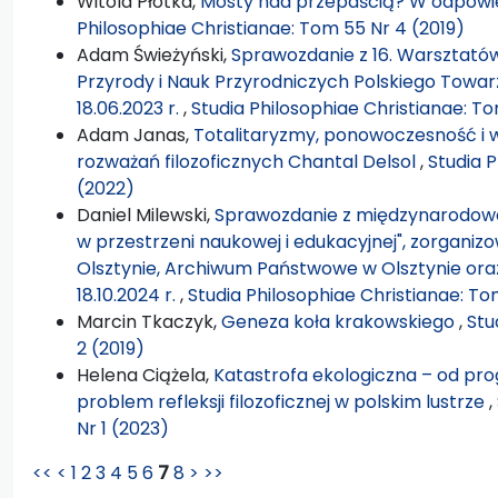
Witold Płotka,
Mosty nad przepaścią? W odpowie
Philosophiae Christianae: Tom 55 Nr 4 (2019)
Adam Świeżyński,
Sprawozdanie z 16. Warsztatów Fi
Przyrody i Nauk Przyrodniczych Polskiego Towarz
18.06.2023 r.
,
Studia Philosophiae Christianae: To
Adam Janas,
Totalitaryzmy, ponowoczesność i 
rozważań filozoficznych Chantal Delsol
,
Studia P
(2022)
Daniel Milewski,
Sprawozdanie z międzynarodowe
w przestrzeni naukowej i edukacyjnej", zorganizo
Olsztynie, Archiwum Państwowe w Olsztynie oraz 
18.10.2024 r.
,
Studia Philosophiae Christianae: Tom
Marcin Tkaczyk,
Geneza koła krakowskiego
,
Stu
2 (2019)
Helena Ciążela,
Katastrofa ekologiczna – od pro
problem refleksji filozoficznej w polskim lustrze
,
Nr 1 (2023)
<<
<
1
2
3
4
5
6
7
8
>
>>