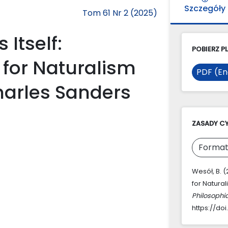
Szczegóły
Tom 61 Nr 2 (2025)
Itself:
POBIERZ PL
 for Naturalism
PDF (En
arles Sanders
ZASADY C
Format
Wesół, B. 
for Natura
Philosophi
https://doi