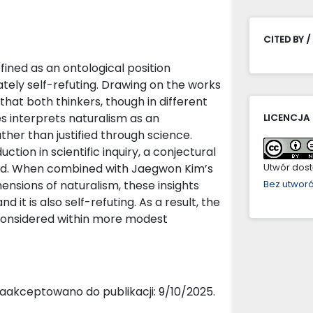
CITED BY /
ined as an ontological position
mately self-refuting. Drawing on the works
that both thinkers, though in different
s interprets naturalism as an
LICENCJA
ther than justified through science.
uction in scientific inquiry, a conjectural
ined. When combined with Jaegwon Kim’s
Utwór dostę
ensions of naturalism, these insights
Bez utwor
d it is also self-refuting. As a result, the
econsidered within more modest
aakceptowano do publikacji: 9/10/2025.