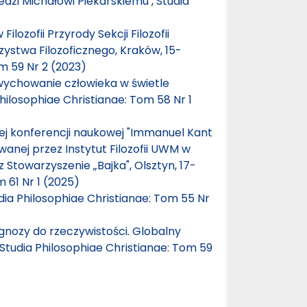
dzi Michałowi Piekarskiemu
,
Studia
lozofii Przyrody Sekcji Filozofii
ystwa Filozoficznego, Kraków, 15-
m 59 Nr 2 (2023)
wychowanie człowieka w świetle
hilosophiae Christianae: Tom 58 Nr 1
j konferencji naukowej "Immanuel Kant
wanej przez Instytut Filozofii UWM w
Stowarzyszenie „Bajka", Olsztyn, 17-
 61 Nr 1 (2025)
dia Philosophiae Christianae: Tom 55 Nr
gnozy do rzeczywistości. Globalny
Studia Philosophiae Christianae: Tom 59