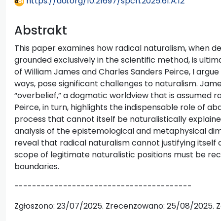
https://doi.org/10.21697/spch.2025.61.A.12
Abstrakt
This paper examines how radical naturalism, when def
grounded exclusively in the scientific method, is ulti
of William James and Charles Sanders Peirce, I argue 
ways, pose significant challenges to naturalism. Jame
“overbelief,” a dogmatic worldview that is assumed ra
Peirce, in turn, highlights the indispensable role of abd
process that cannot itself be naturalistically expla
analysis of the epistemological and metaphysical dim
reveal that radical naturalism cannot justifying itself an
scope of legitimate naturalistic positions must be r
boundaries.
----------------------------------------
Zgłoszono: 23/07/2025. Zrecenzowano: 25/08/2025. Z