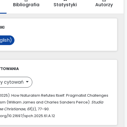
Bibliografia
Statystyki
Autorzy
IKI
glish)
YTOWANIA
y cytowań
(2025). How Naturalism Refutes Itself: Pragmatist Challenges
lism (William James and Charles Sanders Peirce).
Studia
ae Christianae
,
61
(2), 77–90.
.org/10.21697/spch.2025.61.A.12