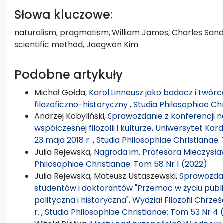
Słowa kluczowe:
naturalism, pragmatism, William James, Charles Sande
scientific method, Jaegwon Kim
Podobne artykuły
Michał Gołda,
Karol Linneusz jako badacz i twór
filozoficzno-historyczny
,
Studia Philosophiae Ch
Andrzej Kobyliński,
Sprawozdanie z konferencji na
współczesnej filozofii i kulturze, Uniwersytet K
23 maja 2018 r.
,
Studia Philosophiae Christianae:
Julia Rejewska,
Nagroda im. Profesora Mieczysł
Philosophiae Christianae: Tom 58 Nr 1 (2022)
Julia Rejewska, Mateusz Ustaszewski,
Sprawozdan
studentów i doktorantów "Przemoc w życiu publi
polityczna i historyczna", Wydział Filozofii Chrz
r.
,
Studia Philosophiae Christianae: Tom 53 Nr 4 