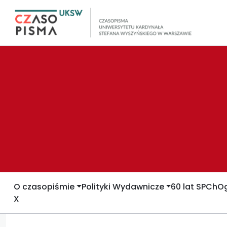
O czasopiśmie
Polityki Wydawnicze
60 lat SPCh
Og
X