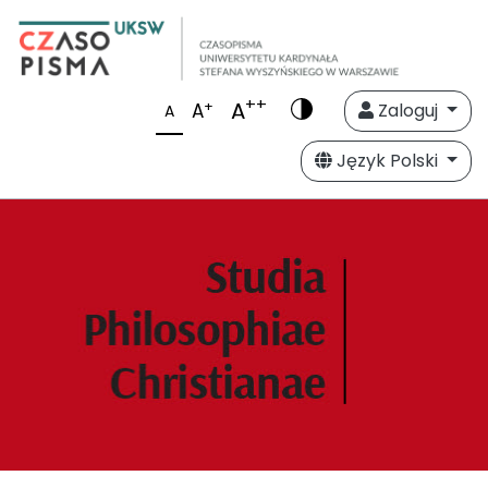
++
A
+
A
Zaloguj
A
Język Polski