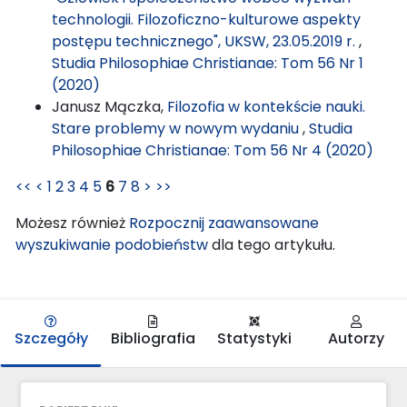
technologii. Filozoficzno-kulturowe aspekty
postępu technicznego", UKSW, 23.05.2019 r.
,
Studia Philosophiae Christianae: Tom 56 Nr 1
(2020)
Janusz Mączka,
Filozofia w kontekście nauki.
Stare problemy w nowym wydaniu
,
Studia
Philosophiae Christianae: Tom 56 Nr 4 (2020)
<<
<
1
2
3
4
5
6
7
8
>
>>
Możesz również
Rozpocznij zaawansowane
wyszukiwanie podobieństw
dla tego artykułu.
Szczegóły
Bibliografia
Statystyki
Autorzy