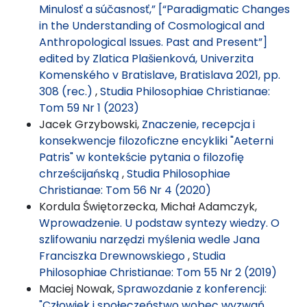
Minulosť a súčasnosť,” [“Paradigmatic Changes
in the Understanding of Cosmological and
Anthropological Issues. Past and Present”]
edited by Zlatica Plašienková, Univerzita
Komenského v Bratislave, Bratislava 2021, pp.
308 (rec.)
,
Studia Philosophiae Christianae:
Tom 59 Nr 1 (2023)
Jacek Grzybowski,
Znaczenie, recepcja i
konsekwencje filozoficzne encykliki "Aeterni
Patris" w kontekście pytania o filozofię
chrześcijańską
,
Studia Philosophiae
Christianae: Tom 56 Nr 4 (2020)
Kordula Świętorzecka, Michał Adamczyk,
Wprowadzenie. U podstaw syntezy wiedzy. O
szlifowaniu narzędzi myślenia wedle Jana
Franciszka Drewnowskiego
,
Studia
Philosophiae Christianae: Tom 55 Nr 2 (2019)
Maciej Nowak,
Sprawozdanie z konferencji:
"Człowiek i społeczeństwo wobec wyzwań