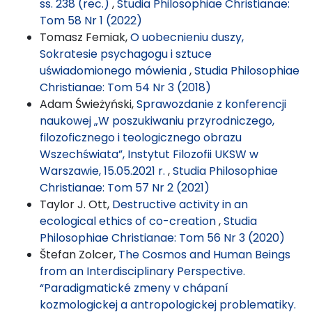
ss. 238 (rec.)
,
Studia Philosophiae Christianae:
Tom 58 Nr 1 (2022)
Tomasz Femiak,
O uobecnieniu duszy,
Sokratesie psychagogu i sztuce
uświadomionego mówienia
,
Studia Philosophiae
Christianae: Tom 54 Nr 3 (2018)
Adam Świeżyński,
Sprawozdanie z konferencji
naukowej „W poszukiwaniu przyrodniczego,
filozoficznego i teologicznego obrazu
Wszechświata”, Instytut Filozofii UKSW w
Warszawie, 15.05.2021 r.
,
Studia Philosophiae
Christianae: Tom 57 Nr 2 (2021)
Taylor J. Ott,
Destructive activity in an
ecological ethics of co-creation
,
Studia
Philosophiae Christianae: Tom 56 Nr 3 (2020)
Štefan Zolcer,
The Cosmos and Human Beings
from an Interdisciplinary Perspective.
“Paradigmatické zmeny v chápaní
kozmologickej a antropologickej problematiky.