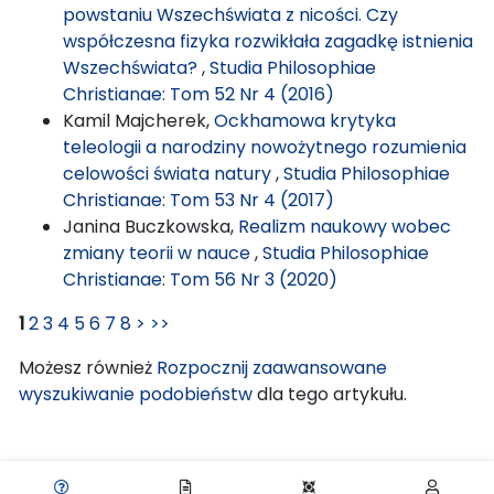
powstaniu Wszechświata z nicości. Czy
współczesna fizyka rozwikłała zagadkę istnienia
Wszechświata?
,
Studia Philosophiae
Christianae: Tom 52 Nr 4 (2016)
Kamil Majcherek,
Ockhamowa krytyka
teleologii a narodziny nowożytnego rozumienia
celowości świata natury
,
Studia Philosophiae
Christianae: Tom 53 Nr 4 (2017)
Janina Buczkowska,
Realizm naukowy wobec
zmiany teorii w nauce
,
Studia Philosophiae
Christianae: Tom 56 Nr 3 (2020)
1
2
3
4
5
6
7
8
>
>>
Możesz również
Rozpocznij zaawansowane
wyszukiwanie podobieństw
dla tego artykułu.