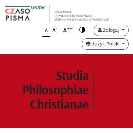
++
A
+
A
Zaloguj
A
Język Polski