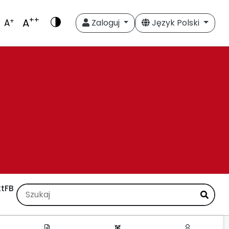
++
A
+
A
Zaloguj
Język Polski
t
FB