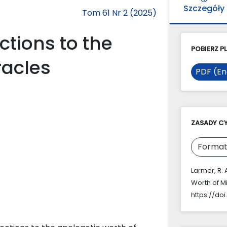
Szczegóły
Tom 61 Nr 2 (2025)
tions to the
POBIERZ PL
racles
PDF (En
ZASADY C
Format
Larmer, R.
Worth of M
https://doi