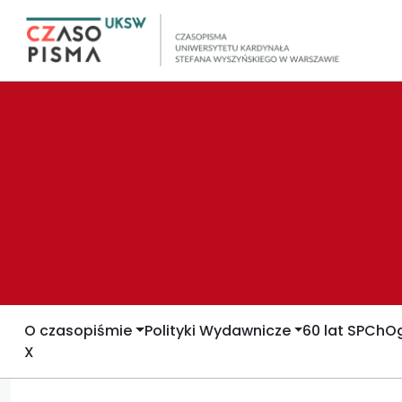
O czasopiśmie
Polityki Wydawnicze
60 lat SPCh
Og
X