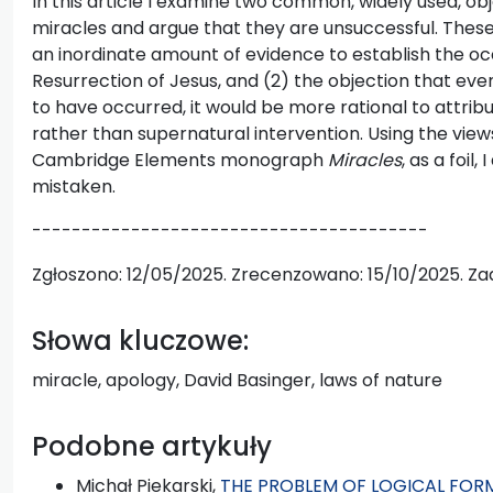
In this article I examine two common, widely used, ob
miracles and argue that they are unsuccessful. These 
an inordinate amount of evidence to establish the oc
Resurrection of Jesus, and (2) the objection that even 
to have occurred, it would be more rational to attri
rather than supernatural intervention. Using the views
Cambridge Elements monograph
Miracles
, as a foil
mistaken.
----------------------------------------
Zgłoszono: 12/05/2025. Zrecenzowano: 15/10/2025. Zaa
Słowa kluczowe:
miracle, apology, David Basinger, laws of nature
Podobne artykuły
Michał Piekarski,
THE PROBLEM OF LOGICAL FORM