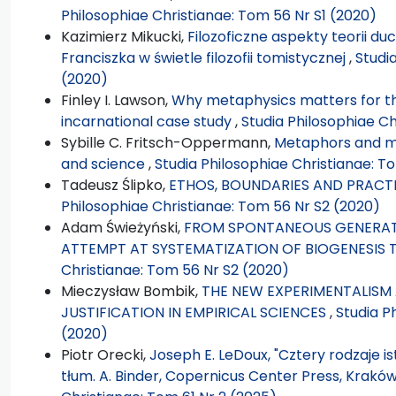
Philosophiae Christianae: Tom 56 Nr S1 (2020)
Kazimierz Mikucki,
Filozoficzne aspekty teorii d
Franciszka w świetle filozofii tomistycznej
,
Studi
(2020)
Finley I. Lawson,
Why metaphysics matters for t
incarnational case study
,
Studia Philosophiae Ch
Sybille C. Fritsch-Oppermann,
Metaphors and met
and science
,
Studia Philosophiae Christianae: T
Tadeusz Ślipko,
ETHOS, BOUNDARIES AND PRACT
Philosophiae Christianae: Tom 56 Nr S2 (2020)
Adam Świeżyński,
FROM SPONTANEOUS GENERATI
ATTEMPT AT SYSTEMATIZATION OF BIOGENESIS 
Christianae: Tom 56 Nr S2 (2020)
Mieczysław Bombik,
THE NEW EXPERIMENTALISM 
JUSTIFICATION IN EMPIRICAL SCIENCES
,
Studia P
(2020)
Piotr Orecki,
Joseph E. LeDoux, "Cztery rodzaje i
tłum. A. Binder, Copernicus Center Press, Kraków