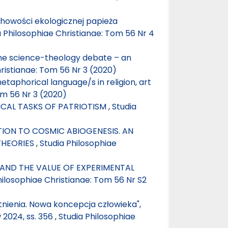
uchowości ekologicznej papieża
a Philosophiae Christianae: Tom 56 Nr 4
he science-theology debate – an
ristianae: Tom 56 Nr 3 (2020)
aphorical language/s in religion, art
om 56 Nr 3 (2020)
ICAL TASKS OF PATRIOTISM
,
Studia
ON TO COSMIC ABIOGENESIS. AN
THEORIES
,
Studia Philosophiae
AND THE VALUE OF EXPERIMENTAL
hilosophiae Christianae: Tom 56 Nr S2
stnienia. Nowa koncepcja człowieka",
 2024, ss. 356
,
Studia Philosophiae