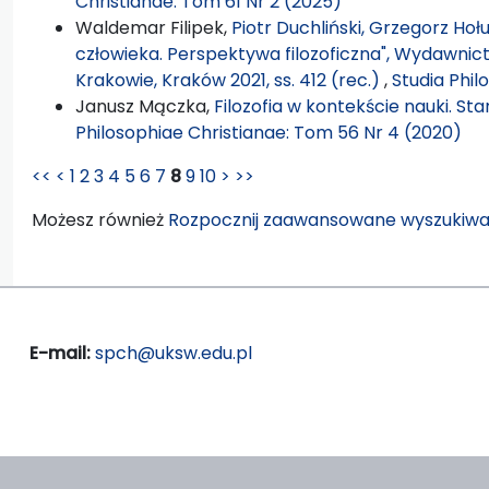
Christianae: Tom 61 Nr 2 (2025)
Waldemar Filipek,
Piotr Duchliński, Grzegorz Ho
człowieka. Perspektywa filozoficzna", Wydawni
Krakowie, Kraków 2021, ss. 412 (rec.)
,
Studia Phil
Janusz Mączka,
Filozofia w kontekście nauki. 
Philosophiae Christianae: Tom 56 Nr 4 (2020)
<<
<
1
2
3
4
5
6
7
8
9
10
>
>>
Możesz również
Rozpocznij zaawansowane wyszukiwa
E-mail:
spch@uksw.edu.pl