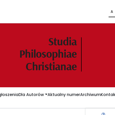
A
łoszenia
Dla Autorów
Aktualny numer
Archiwum
Kontak