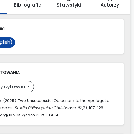
Bibliografia
Statystyki
Autorzy
IKI
glish)
YTOWANIA
y cytowań
 A. (2025). Two Unsuccessful Objections to the Apologetic
iracles.
Studia Philosophiae Christianae
,
61
(2), 107–126.
.org/10.21697/spch.2025.61.A.14