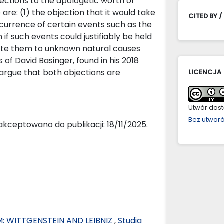
jections to the apologetic worth of
are: (1) the objection that it would take
CITED BY /
currence of certain events such as the
if such events could justifiably be held
bute them to unknown natural causes
 of David Basinger, found in his 2018
, I argue that both objections are
LICENCJA
Utwór dostę
Bez utwor
kceptowano do publikacji: 18/11/2025.
: WITTGENSTEIN AND LEIBNIZ
,
Studia