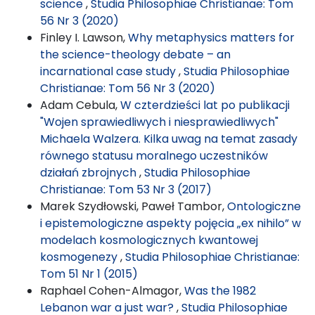
science
,
Studia Philosophiae Christianae: Tom
56 Nr 3 (2020)
Finley I. Lawson,
Why metaphysics matters for
the science-theology debate – an
incarnational case study
,
Studia Philosophiae
Christianae: Tom 56 Nr 3 (2020)
Adam Cebula,
W czterdzieści lat po publikacji
"Wojen sprawiedliwych i niesprawiedliwych"
Michaela Walzera. Kilka uwag na temat zasady
równego statusu moralnego uczestników
działań zbrojnych
,
Studia Philosophiae
Christianae: Tom 53 Nr 3 (2017)
Marek Szydłowski, Paweł Tambor,
Ontologiczne
i epistemologiczne aspekty pojęcia „ex nihilo” w
modelach kosmologicznych kwantowej
kosmogenezy
,
Studia Philosophiae Christianae:
Tom 51 Nr 1 (2015)
Raphael Cohen-Almagor,
Was the 1982
Lebanon war a just war?
,
Studia Philosophiae