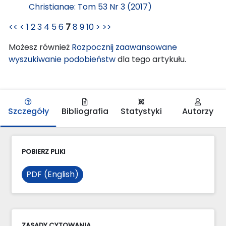
Christianae: Tom 53 Nr 3 (2017)
<<
<
1
2
3
4
5
6
7
8
9
10
>
>>
Możesz również
Rozpocznij zaawansowane
wyszukiwanie podobieństw
dla tego artykułu.
Szczegóły
Bibliografia
Statystyki
Autorzy
POBIERZ PLIKI
PDF (English)
ZASADY CYTOWANIA