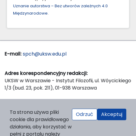
Uznanie autorstwa – Bez utworów zależnych 4.0
Międzynarodowe
.
E-mail:
spch@uksw.edu.pl
Adres korespondencyjny redakcji:
UKSW w Warszawie - Instytut Filozofii, ul. Wóycickiego
1/3 (bud. 23, pok. 211), 01-938 Warszawa
Wydawca:
Ta strona używa pliki
Odrzuć
Akceptuj
Wydawnictwo Naukowe UKSW, ul. Dewajtis 5, domek
cookie dla prawidłowego
nr 2, 01-815 Warszawa
działania, aby korzystać w
Strona WWW Wydawnictwa
pełni z portalu należy