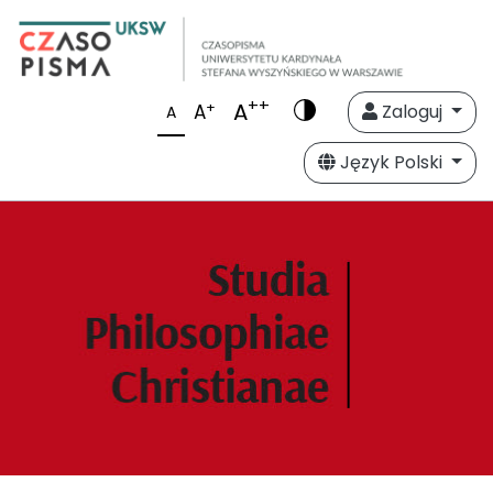
++
A
+
A
Zaloguj
A
Język Polski