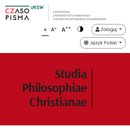
++
A
+
A
Zaloguj
A
Język Polski