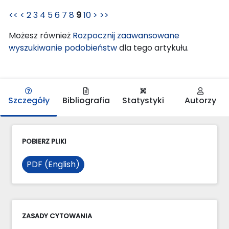
<<
<
2
3
4
5
6
7
8
9
10
>
>>
Możesz również
Rozpocznij zaawansowane
wyszukiwanie podobieństw
dla tego artykułu.
Szczegóły
Bibliografia
Statystyki
Autorzy
POBIERZ PLIKI
PDF (English)
ZASADY CYTOWANIA