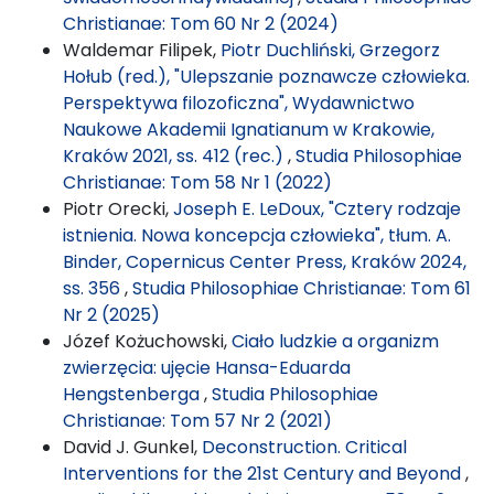
Christianae: Tom 60 Nr 2 (2024)
Waldemar Filipek,
Piotr Duchliński, Grzegorz
Hołub (red.), "Ulepszanie poznawcze człowieka.
Perspektywa filozoficzna", Wydawnictwo
Naukowe Akademii Ignatianum w Krakowie,
Kraków 2021, ss. 412 (rec.)
,
Studia Philosophiae
Christianae: Tom 58 Nr 1 (2022)
Piotr Orecki,
Joseph E. LeDoux, "Cztery rodzaje
istnienia. Nowa koncepcja człowieka", tłum. A.
Binder, Copernicus Center Press, Kraków 2024,
ss. 356
,
Studia Philosophiae Christianae: Tom 61
Nr 2 (2025)
Józef Kożuchowski,
Ciało ludzkie a organizm
zwierzęcia: ujęcie Hansa-Eduarda
Hengstenberga
,
Studia Philosophiae
Christianae: Tom 57 Nr 2 (2021)
David J. Gunkel,
Deconstruction. Critical
Interventions for the 21st Century and Beyond
,