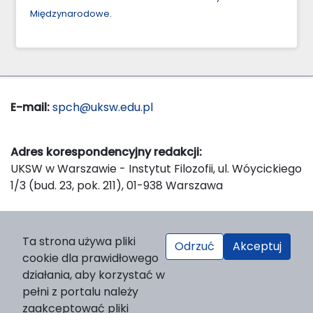
Międzynarodowe
.
E-mail:
spch@uksw.edu.pl
Adres korespondencyjny redakcji:
UKSW w Warszawie - Instytut Filozofii, ul. Wóycickiego
1/3 (bud. 23, pok. 211), 01-938 Warszawa
Wydawca:
Ta strona używa pliki
Odrzuć
Akceptuj
Wydawnictwo Naukowe UKSW, ul. Dewajtis 5, domek
cookie dla prawidłowego
nr 2, 01-815 Warszawa
działania, aby korzystać w
Strona WWW Wydawnictwa
pełni z portalu należy
e-mail:
wydawnictwo@uksw.edu.pl
zaakceptować pliki