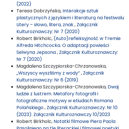
(2022)
Teresa Dobrzyńska,
Interakcje sztuk
plastycznych z językiem i literaturą na festiwalu
Litery – słowo, litera, znak
,
Załącznik
Kulturoznawczy: Nr 7 (2020)
Robert Birkholc,
(Auto)refleksyjność w Tremie
Alfreda Hitchcocka. O adaptacji powieści
Selwyna Jepsona
,
Załącznik Kulturoznawczy:
Nr 7 (2020)
Magdalena Szczypiorska-Chrzanowska,
„Wszyscy wyszliśmy z wody”
,
Załącznik
Kulturoznawczy: Nr 6 (2019)
Magdalena Szczypiorska-Chrzanowska,
Dwaj
ludzie z lustrem. Metafory fotografii i
fotograficzne motywy w etiudach Romana
Polańskiego
,
Załącznik Kulturoznawczy: Nr 10
(2023): Załącznik Kulturoznawczy 10/2023
Robert Birkholc,
Notatki filmowe Piera Paola
Pasoliniego na tle literackiej i filmowej poetyki