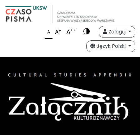
++
A
+
A
Zaloguj
A
Język Polski