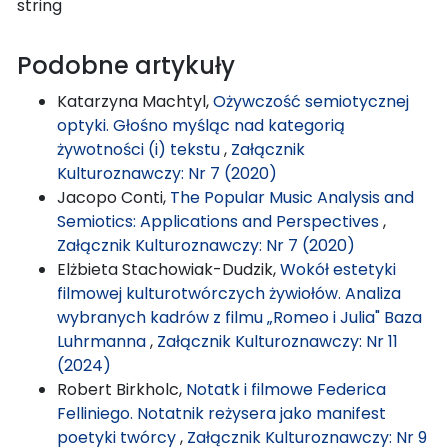
string
Podobne artykuły
Katarzyna Machtyl,
Ożywczość semiotycznej
optyki. Głośno myśląc nad kategorią
żywotności (i) tekstu
,
Załącznik
Kulturoznawczy: Nr 7 (2020)
Jacopo Conti,
The Popular Music Analysis and
Semiotics: Applications and Perspectives
,
Załącznik Kulturoznawczy: Nr 7 (2020)
Elżbieta Stachowiak-Dudzik,
Wokół estetyki
filmowej kulturotwórczych żywiołów. Analiza
wybranych kadrów z filmu „Romeo i Julia" Baza
Luhrmanna
,
Załącznik Kulturoznawczy: Nr 11
(2024)
Robert Birkholc,
Notatk i filmowe Federica
Felliniego. Notatnik reżysera jako manifest
poetyki twórcy
,
Załącznik Kulturoznawczy: Nr 9