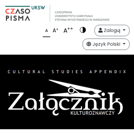
++
A
+
A
Zaloguj
A
Język Polski