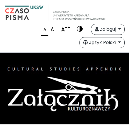
++
A
+
A
Zaloguj
A
Język Polski