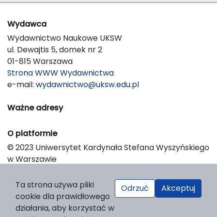
Wydawca
Wydawnictwo Naukowe UKSW
ul. Dewajtis 5, domek nr 2
01-815 Warszawa
Strona WWW Wydawnictwa
e-mail:
wydawnictwo@uksw.edu.pl
Ważne adresy
O platformie
© 2023 Uniwersytet Kardynała Stefana Wyszyńskiego
w Warszawie
Support & Customization by LIBCOM
Platform & Workflow by OJS/PKP
Ta strona używa pliki
Odrzuć
Akceptuj
cookie dla prawidłowego
działania, aby korzystać w