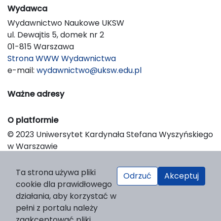
Wydawca
Wydawnictwo Naukowe UKSW
ul. Dewajtis 5, domek nr 2
01-815 Warszawa
Strona WWW Wydawnictwa
e-mail:
wydawnictwo@uksw.edu.pl
Ważne adresy
O platformie
© 2023 Uniwersytet Kardynała Stefana Wyszyńskiego
w Warszawie
Support & Customization by LIBCOM
Platform & Workflow by OJS/PKP
Ta strona używa pliki
Odrzuć
Akceptuj
cookie dla prawidłowego
działania, aby korzystać w
pełni z portalu należy
zaakceptować pliki