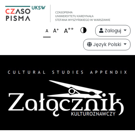
++
A
+
A
Zaloguj
A
Język Polski