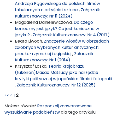
Andrzeja Pągowskiego do polskich filmów
fabularnych o artyście i sztuce
,
Załącznik
Kulturoznawczy: Nr 11 (2024)
Magdalena Danielewiczowa,
Do czego
konieczny jest język? Co jest konieczne w
języku?
,
Załącznik Kulturoznawczy: Nr 4 (2017)
Beata Liwoch,
Znaczenie włosów w obrzędach
żałobnych wybranych kultur antycznych:
grecko-rzymskiej i egipskiej
,
Załącznik
Kulturoznawczy: Nr 1 (2014)
Krzysztof Loska,
Teoria krajobrazu
(fūkeiron)Masao Matsudy jako narzędzie
krytyki politycznej w japońskim filmie i fotografii
,
Załącznik Kulturoznawczy: Nr 12 (2025)
<<
<
1
2
Możesz również
Rozpocznij zaawansowane
wyszukiwanie podobieństw
dla tego artykułu.