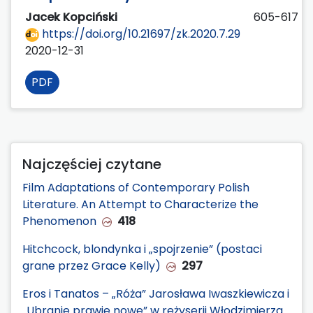
Jacek Kopciński
605-617
https://doi.org/10.21697/zk.2020.7.29
2020-12-31
PDF
Najczęściej czytane
Film Adaptations of Contemporary Polish
Literature. An Attempt to Characterize the
Phenomenon
418
Hitchcock, blondynka i „spojrzenie” (postaci
grane przez Grace Kelly)
297
Eros i Tanatos – „Róża” Jarosława Iwaszkiewicza i
„Ubranie prawie nowe” w reżyserii Włodzimierza