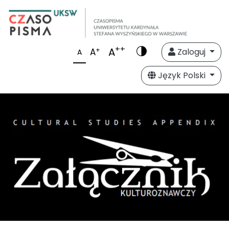
++
A
+
A
Zaloguj
A
Język Polski