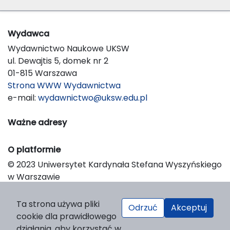
Wydawca
Wydawnictwo Naukowe UKSW
ul. Dewajtis 5, domek nr 2
01-815 Warszawa
Strona WWW Wydawnictwa
e-mail:
wydawnictwo@uksw.edu.pl
Ważne adresy
O platformie
© 2023 Uniwersytet Kardynała Stefana Wyszyńskiego
w Warszawie
Support & Customization by LIBCOM
Platform & Workflow by OJS/PKP
Ta strona używa pliki
Odrzuć
Akceptuj
cookie dla prawidłowego
działania, aby korzystać w