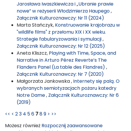
Jarosława Iwaszkiewicza i „Ubranie prawie
nowe” w reżyserii Włodzimierza Haupego
,
Załącznik Kulturoznawczy: Nr 11 (2024)
Marta Stańczyk,
Konstruowanie krajobrazu w
"wildlife films" z przełomu XIX i XX wieku.
Strategie fabularyzowania i symulacji
,
Załącznik Kulturoznawczy: Nr 12 (2025)
Aneta Kliszcz,
Playing with Time, Space, and
Narrative in Arturo Pérez Reverte’s The
Flanders Panel (La table des Flandres)
,
Załącznik Kulturoznawczy: Nr 7 (2020)
Małgorzata Jankowska ,
Internety się palą. O
wybranych semiotyzacjach pożaru katedry
Notre Dame
,
Załącznik Kulturoznawczy: Nr 6
(2019)
<<
<
2
3
4
5
6
7
8
9
>
>>
Możesz również
Rozpocznij zaawansowane