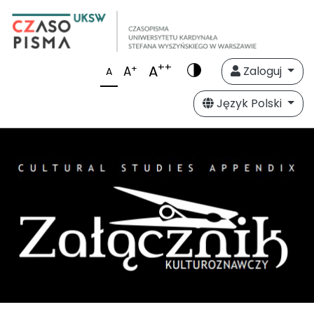
++
A
+
A
Zaloguj
A
Język Polski