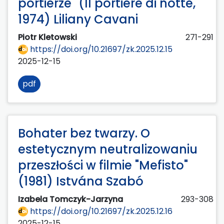
portierze" (Il portiere di notte,
1974) Liliany Cavani
Piotr Kletowski
271-291
https://doi.org/10.21697/zk.2025.12.15
2025-12-15
pdf
Bohater bez twarzy. O
estetycznym neutralizowaniu
przeszłości w filmie "Mefisto"
(1981) Istvána Szabó
Izabela Tomczyk-Jarzyna
293-308
https://doi.org/10.21697/zk.2025.12.16
2025-12-15