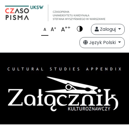
++
A
+
A
Zaloguj
A
Język Polski