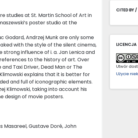
CITED BY /
re studies at St. Martin School of Art in
szewski’s poster studio at the
Luc Godard, Andrzej Munk are only some
oaked with the style of the silent cinema,
LICENCJA
e strong influence of i. a. Jan Lenica and
eferences to the history of art. Over
le and Taxi Driver, Dead Man or The
Utwór dostę
Klimowski explains that it is better for
Użycie ni
nded and full of iconographic elements.
j Klimowski, taking into account his
he design of movie posters.
ns Masareel, Gustave Doré, John