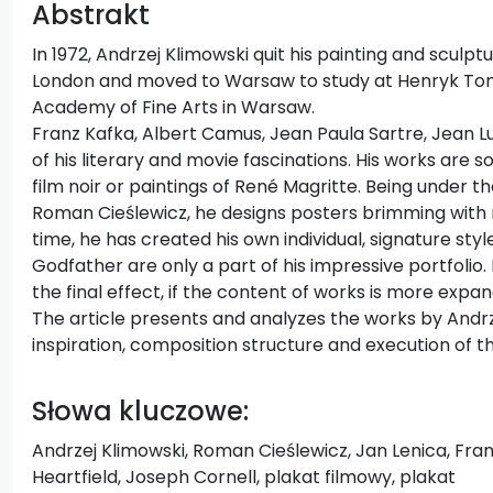
Abstrakt
In 1972, Andrzej Klimowski quit his painting and sculptu
London and moved to Warsaw to study at Henryk Toma
Academy of Fine Arts in Warsaw.
Franz Kafka, Albert Camus, Jean Paula Sartre, Jean 
of his literary and movie fascinations. His works are s
film noir or paintings of René Magritte. Being under th
Roman Cieślewicz, he designs posters brimming with r
time, he has created his own individual, signature sty
Godfather are only a part of his impressive portfolio. 
the final effect, if the content of works is more expa
The article presents and analyzes the works by Andrze
inspiration, composition structure and execution of t
Słowa kluczowe:
Andrzej Klimowski, Roman Cieślewicz, Jan Lenica, Fra
Heartfield, Joseph Cornell, plakat filmowy, plakat