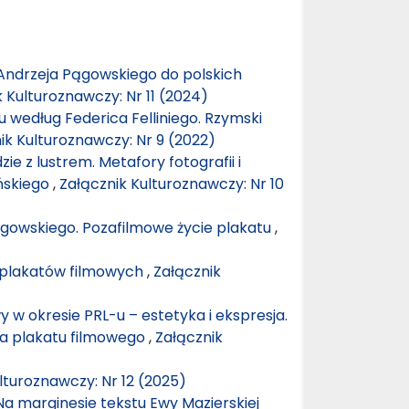
Andrzeja Pągowskiego do polskich
 Kulturoznawczy: Nr 11 (2024)
 według Federica Felliniego. Rzymski
ik Kulturoznawczy: Nr 9 (2022)
zie z lustrem. Metafory fotografii i
ńskiego
,
Załącznik Kulturoznawczy: Nr 10
Pągowskiego. Pozafilmowe życie plakatu
,
r plakatów filmowych
,
Załącznik
 w okresie PRL-u – estetyka i ekspresja.
ja plakatu filmowego
,
Załącznik
lturoznawczy: Nr 12 (2025)
 Na marginesie tekstu Ewy Mazierskiej