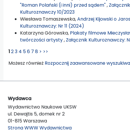
"Roman Polański (i inni) przed sądem"
,
Załącznik
Kulturoznawczy 10/2023
Wiesława Tomaszewska,
Andrzej Kijowski o Jaro
Kulturoznawczy: Nr 11 (2024)
Katarzyna Górowska,
Plakaty filmowe Mieczysł
twórczości artysty
,
Załącznik Kulturoznawczy: Nr
1
2
3
4
5
6
7
8
>
>>
Możesz również
Rozpocznij zaawansowane wyszukiwa
Wydawca
Wydawnictwo Naukowe UKSW
ul. Dewajtis 5, domek nr 2
01-815 Warszawa
Strona WWW Wydawnictwa