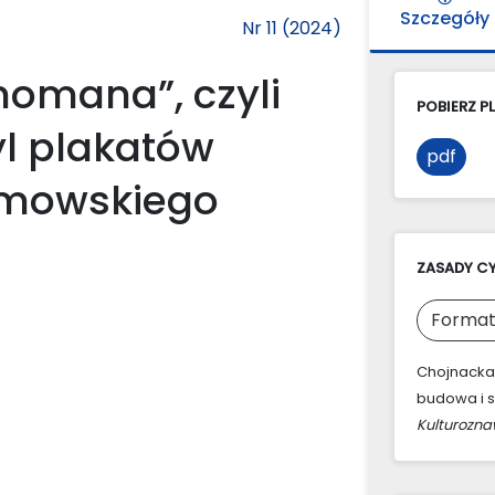
Szczegóły
Nr 11 (2024)
nomana”, czyli
POBIERZ PL
yl plakatów
pdf
imowskiego
ZASADY C
Format
Chojnacka,
budowa i s
Kulturozn