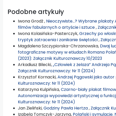
Podobne artykuły
Iwona Grodź ,
Nieoczywiste…? Wybrane plakaty 
filmów fabularnych o artyście i sztuce
,
Załącznik
Iwona Kolasińska-Pasterczyk,
Grzechy po włosku
tryptyk zatracenia i zanikanie świętości
,
Załączn
Magdalena Szczypiorska-Chrzanowska,
Dwaj lud
fotograficzne motywy w etiudach Romana Pola
(2023): Załącznik Kulturoznawczy 10/2023
Arkadiusz Bilecki,
„Człowiek z żelaza” Andrzeja 
Załącznik Kulturoznawczy: Nr 11 (2024)
Krzysztof Kornacki,
Andrzej Pągowski jako auto
Kulturoznawczy: Nr 11 (2024)
Katarzyna Kulpińska,
Czarno-biały plakat filmowy
Autonomizacja wypowiedzi artystycznej a funkc
Kulturoznawczy: Nr 11 (2024)
Jan Zieliński,
Godziny Pawła Hertza
,
Załącznik Ku
Izabela Tomczyk-Jarzyna,
Polański i symulacje.