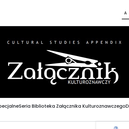
A
pecjalne
Seria Biblioteka Załącznika Kulturoznawczego
D