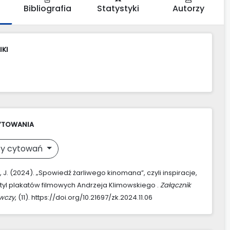
Bibliografia
Statystyki
Autorzy
IKI
YTOWANIA
y cytowań
 J. (2024). „Spowiedź żarliwego kinomana”, czyli inspiracje,
tyl plakatów filmowych Andrzeja Klimowskiego .
Załącznik
awczy
, (11). https://doi.org/10.21697/zk.2024.11.06