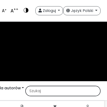
++
A
+
A
Zaloguj
Język Polski
la autorów