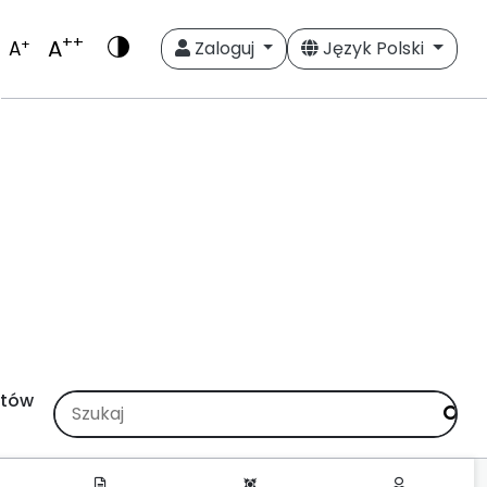
++
A
+
A
Zaloguj
Język Polski
stów