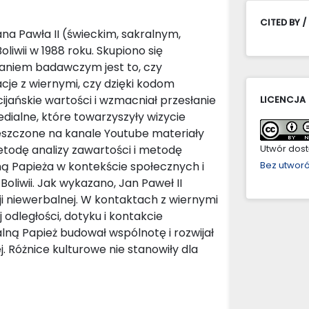
CITED BY /
a Pawła II (świeckim, sakralnym,
iwii w 1988 roku. Skupiono się
taniem badawczym jest to, czy
je z wiernymi, czy dzięki kodom
jańskie wartości i wzmacniał przesłanie
LICENCJA
edialne, które towarzyszyły wizycie
ieszczone na kanale Youtube materiały
todę analizy zawartości i metodę
Utwór dostę
ną Papieża w kontekście społecznych i
Bez utwor
liwii. Jak wykazano, Jan Paweł II
ji niewerbalnej. W kontaktach z wiernymi
 odległości, dotyku i kontakcie
ną Papież budował wspólnotę i rozwijał
 Różnice kulturowe nie stanowiły dla