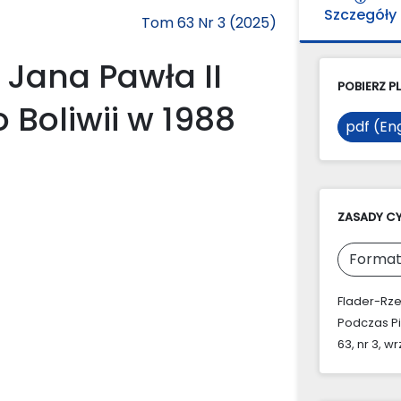
Szczegóły
Tom 63 Nr 3 (2025)
 Jana Pawła II
POBIERZ PL
 Boliwii w 1988
pdf (Eng
ZASADY C
Format
Flader-Rze
Podczas Pi
63, nr 3, w