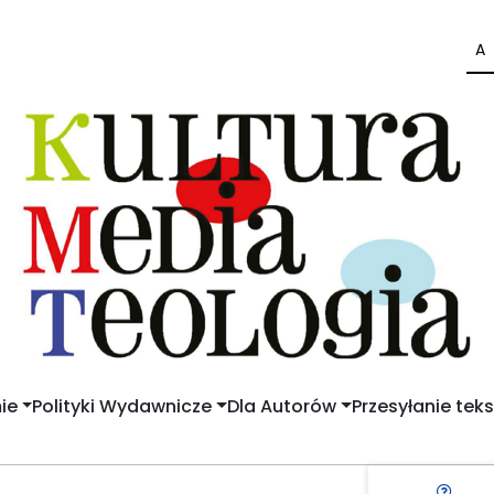
A
ie
Polityki Wydawnicze
Dla Autorów
Przesyłanie tek