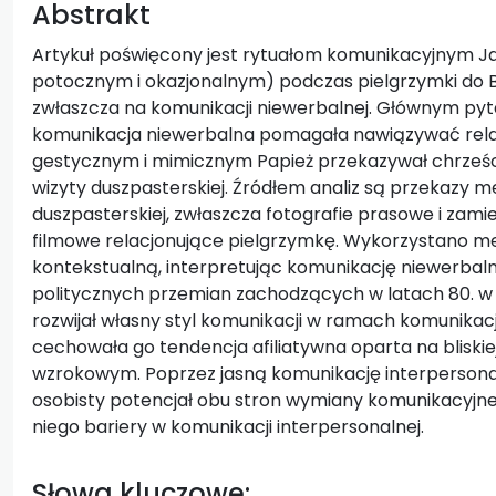
Abstrakt
Artykuł poświęcony jest rytuałom komunikacyjnym Jan
potocznym i okazjonalnym) podczas pielgrzymki do Bol
zwłaszcza na komunikacji niewerbalnej. Głównym py
komunikacja niewerbalna pomagała nawiązywać relac
gestycznym i mimicznym Papież przekazywał chrześci
wizyty duszpasterskiej. Źródłem analiz są przekazy m
duszpasterskiej, zwłaszcza fotografie prasowe i zam
filmowe relacjonujące pielgrzymkę. Wykorzystano me
kontekstualną, interpretując komunikację niewerbal
politycznych przemian zachodzących w latach 80. w Bo
rozwijał własny styl komunikacji w ramach komunikac
cechowała go tendencja afiliatywna oparta na bliskiej
wzrokowym. Poprzez jasną komunikację interpersonal
osobisty potencjał obu stron wymiany komunikacyjnej.
niego bariery w komunikacji interpersonalnej.
Słowa kluczowe: