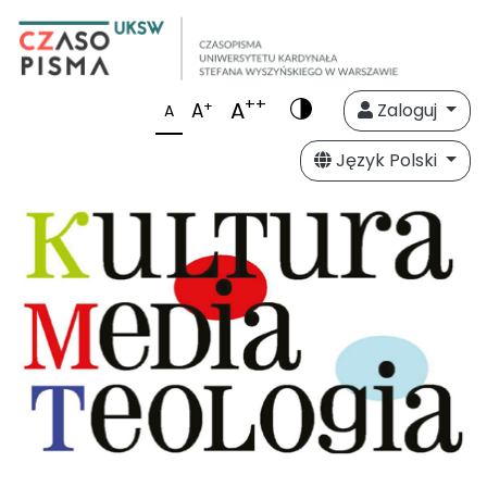
++
A
+
A
Zaloguj
A
Język Polski