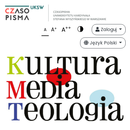
++
A
+
A
Zaloguj
A
Język Polski