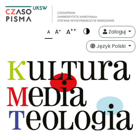
++
A
+
A
Zaloguj
A
Język Polski