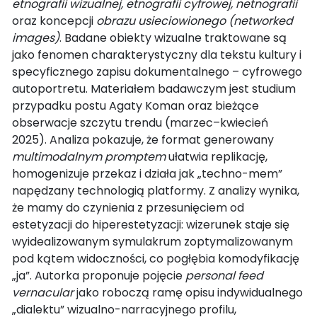
etnografii wizualnej, etnografii cyfrowej, netnografii
oraz koncepcji
obrazu usieciowionego (networked
images)
. Badane obiekty wizualne traktowane są
jako fenomen charakterystyczny dla tekstu kultury i
specyficznego zapisu dokumentalnego – cyfrowego
autoportretu. Materiałem badawczym jest studium
przypadku postu Agaty Koman oraz bieżące
obserwacje szczytu trendu (marzec–kwiecień
2025). Analiza pokazuje, że format generowany
multimodalnym promptem
ułatwia replikację,
homogenizuje przekaz i działa jak „techno-mem”
napędzany technologią platformy. Z analizy wynika,
że mamy do czynienia z przesunięciem od
estetyzacji do hiperestetyzacji: wizerunek staje się
wyidealizowanym symulakrum zoptymalizowanym
pod kątem widoczności, co pogłębia komodyfikację
„ja”. Autorka proponuje pojęcie
personal feed
vernacular
jako roboczą ramę opisu indywidualnego
„dialektu” wizualno-narracyjnego profilu,