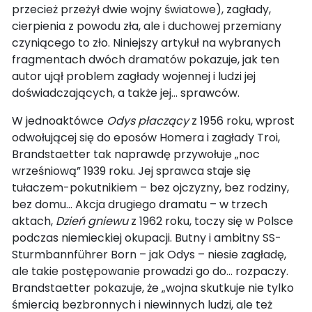
przecież przeżył dwie wojny światowe), zagłady,
cierpienia z powodu zła, ale i duchowej przemiany
czyniącego to zło. Niniejszy artykuł na wybranych
fragmentach dwóch dramatów pokazuje, jak ten
autor ujął problem zagłady wojennej i ludzi jej
doświadczających, a także jej… sprawców.
W jednoaktówce
Odys płaczący
z 1956 roku, wprost
odwołującej się do eposów Homera i zagłady Troi,
Brandstaetter tak naprawdę przywołuje „noc
wrześniową” 1939 roku. Jej sprawca staje się
tułaczem-pokutnikiem – bez ojczyzny, bez rodziny,
bez domu… Akcja drugiego dramatu – w trzech
aktach,
Dzień gniewu
z 1962 roku, toczy się w Polsce
podczas niemieckiej okupacji. Butny i ambitny SS-
Sturmbannführer Born – jak Odys – niesie zagładę,
ale takie postępowanie prowadzi go do… rozpaczy.
Brandstaetter pokazuje, że „wojna skutkuje nie tylko
śmiercią bezbronnych i niewinnych ludzi, ale też