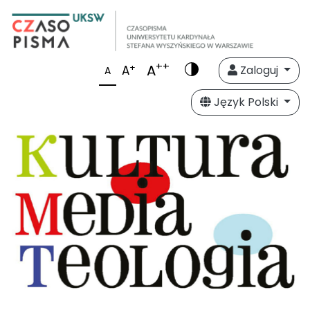
++
A
+
A
Zaloguj
A
Język Polski