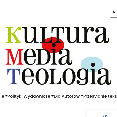
A
ie
Polityki Wydawnicze
Dla Autorów
Przesyłanie tek