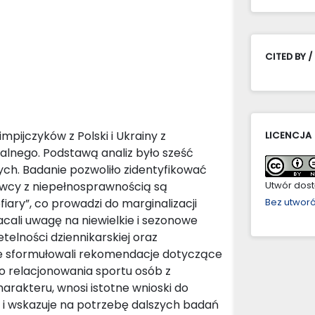
CITED BY /
mpijczyków z Polski i Ukrainy z
LICENCJA
alnego. Podstawą analiz było sześć
h. Badanie pozwoliło zidentyfikować
wcy z niepełnosprawnością są
Utwór dostę
iary”, co prowadzi do marginalizacji
Bez utwor
cali uwagę na niewielkie i sezonowe
elności dziennikarskiej oraz
e sformułowali rekomendacje dotyczące
do relacjonowania sportu osób z
rakteru, wnosi istotne wnioski do
 i wskazuje na potrzebę dalszych badań