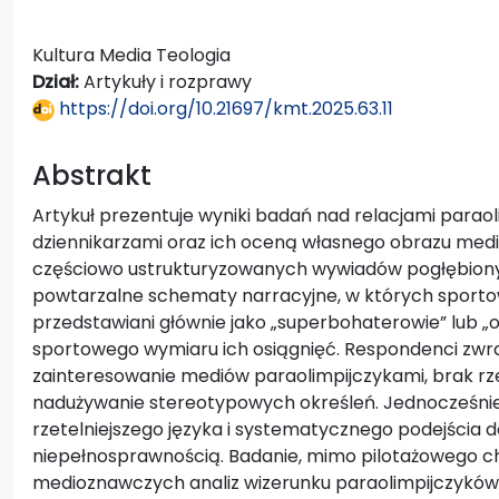
Kultura Media Teologia
Dział:
Artykuły i rozprawy
https://doi.org/10.21697/kmt.2025.63.11
Abstrakt
Artykuł prezentuje wyniki badań nad relacjami paraoli
dziennikarzami oraz ich oceną własnego obrazu medi
częściowo ustrukturyzowanych wywiadów pogłębionyc
powtarzalne schematy narracyjne, w których sporto
przedstawiani głównie jako „superbohaterowie” lub „of
sportowego wymiaru ich osiągnięć. Respondenci zwra
zainteresowanie mediów paraolimpijczykami, brak rzet
nadużywanie stereotypowych określeń. Jednocześni
rzetelniejszego języka i systematycznego podejścia 
niepełnosprawnością. Badanie, mimo pilotażowego cha
medioznawczych analiz wizerunku paraolimpijczyków