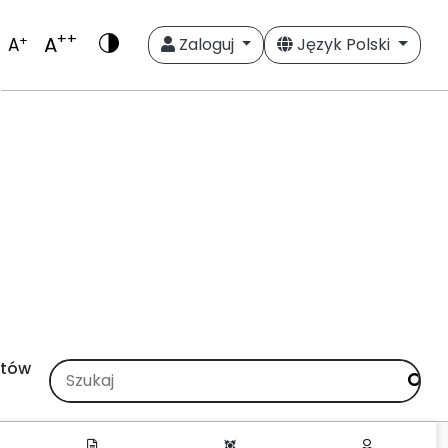
++
A
+
A
Zaloguj
Język Polski
stów