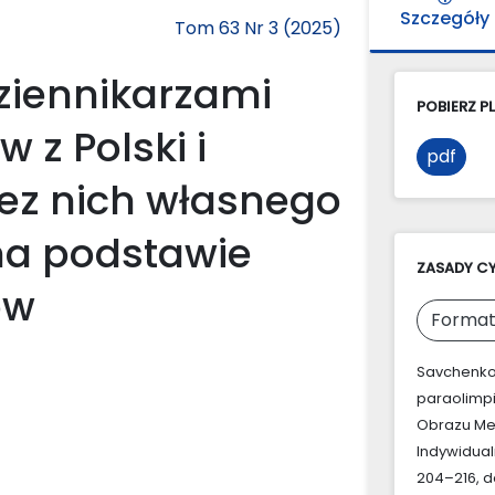
Szczegóły
Tom 63 Nr 3 (2025)
dziennikarzami
POBIERZ PL
 z Polski i
pdf
zez nich własnego
na podstawie
ZASADY C
ów
Format
Savchenko,
paraolimpi
Obrazu Me
Indywidual
204–216, do