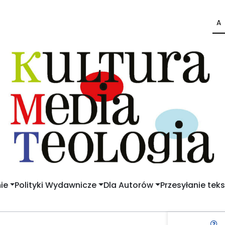
A
ie
Polityki Wydawnicze
Dla Autorów
Przesyłanie tek