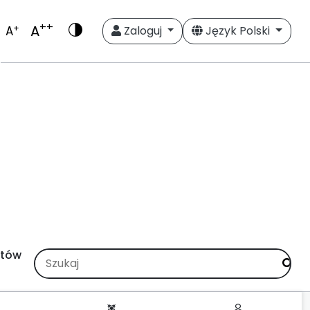
++
A
+
A
Zaloguj
Język Polski
stów