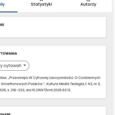
óły
Statystyki
Autorzy
IKI
YTOWANIA
y cytowań
osław. „Przewinięci W Cyfrowej rzeczywistości. O Codziennych
h Smartfonowych Polaków ”.
Kultura Media Teologia
, t. 63, nr 3,
25, s. 218–222, doi:10.21697/kmt.2025.63.12.
 SHARE