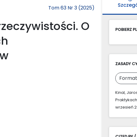
Szczeg
Tom 63 Nr 3 (2025)
rzeczywistości. O
POBIERZ PL
ch
ów
ZASADY C
Format
Kinal, Jar
Praktykac
wrzesień 20
CITED BY /