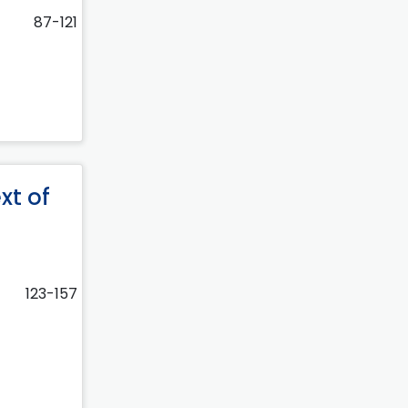
87-121
xt of
123-157