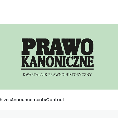
hives
Announcements
Contact