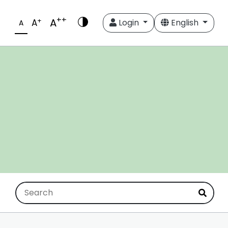
++
A
+
A
Login
English
A