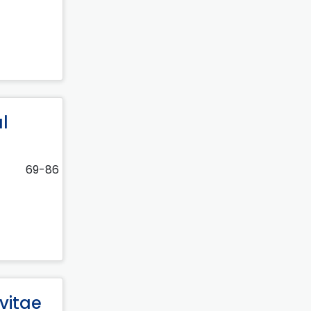
l
69-86
vitae