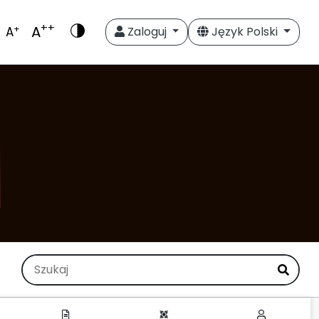
++
A
+
A
Zaloguj
Język Polski