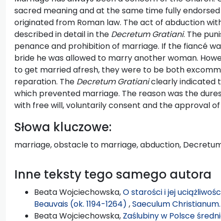
sacred
meaning and at the same time fully endorsed
originated from Roman law. The act of abduction with
described in detail in the
Decretum Gratiani
. The pun
penance and prohibition of marriage. If the fiancé w
bride he was allowed to marry another woman. Howeve
to get married afresh, they were to be both excommu
reparation. The
Decretum Gratiani
clearly indicated 
which prevented marriage. The reason was the dures
with free will, voluntarily consent and the approval of
Słowa kluczowe:
marriage, obstacle to marriage, abduction, Decretum
Inne teksty tego samego autora
Beata Wojciechowska,
O starości i jej uciążliw
Beauvais (ok. 1194-1264)
,
Saeculum Christianum.
Beata Wojciechowska,
Zaślubiny w Polsce średn