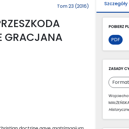
Szczegóły
Tom 23 (2016)
PRZESZKODA
POBIERZ PL
E GRACJANA
PDF
ZASADY C
Format
Wojciechow
MAŁŻEŃSKA
Historyczn
hristian doctrine gave
matrimonium