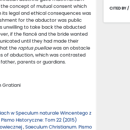
 the concept of mutual consent which
CITED BY /
 its legal and ethical consequences was
ishment for the abductor was public
as unwilling to take back the abducted
r, if the fiancé and the bride wanted
nicated until they had made their
that the
raptus puellae
was an obstacle
s of abduction, which was contrasted
 father, parents or guardians.
 Gratiani
ościach w Speculum naturale Wincentego z
 Pismo Historyczne: Tom 22 (2015)
iowiecznej
,
Saeculum Christianum. Pismo