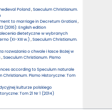
medieval Poland
,
Saeculum Christianum.
n
iment to marriage in Decretum Gratiani
,
 (2016): English edition
Zalecenia dietetyczne w wybranych
no (XI-XIII w.)
,
Saeculum Christianum.
za rozważania o chwale i łasce Bożej w
s
,
Saeculum Christianum. Pismo
niences according to Speculum naturale
 Christianum. Pismo Historyczne: Tom
ycyjnej kulturze polskiego
toryczne: Tom 21 Nr 1 (2014)