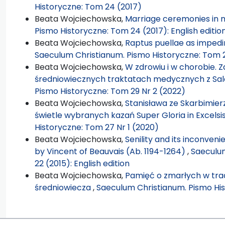
Historyczne: Tom 24 (2017)
Beata Wojciechowska,
Marriage ceremonies in 
Pismo Historyczne: Tom 24 (2017): English editio
Beata Wojciechowska,
Raptus puellae as imped
Saeculum Christianum. Pismo Historyczne: Tom 23
Beata Wojciechowska,
W zdrowiu i w chorobie. 
średniowiecznych traktatach medycznych z Saler
Pismo Historyczne: Tom 29 Nr 2 (2022)
Beata Wojciechowska,
Stanisława ze Skarbimier
świetle wybranych kazań Super Gloria in Excelsi
Historyczne: Tom 27 Nr 1 (2020)
Beata Wojciechowska,
Senility and its inconve
by Vincent of Beauvais (Ab. 1194-1264)
,
Saeculum
22 (2015): English edition
Beata Wojciechowska,
Pamięć o zmarłych w trad
średniowiecza
,
Saeculum Christianum. Pismo His