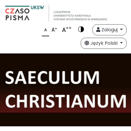
++
A
+
A
Zaloguj
A
Język Polski