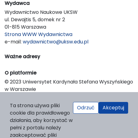
Wydawca
Wydawnictwo Naukowe UKSW
ul. Dewajtis 5, domek nr 2
01-815 Warszawa
Strona WWW Wydawnictwa
e-mail:
wydawnictwo@uksw.edu.pl
Ważne adresy
O platformie
© 2023 Uniwersytet Kardynała Stefana Wyszyńskiego
w Warszawie
Support & Customization by LIBCOM
Platform & Workflow by OJS/PKP
Ta strona używa pliki
Odrzuć
Akceptuj
cookie dla prawidłowego
działania, aby korzystać w
pełni z portalu należy
zaakceptować pliki