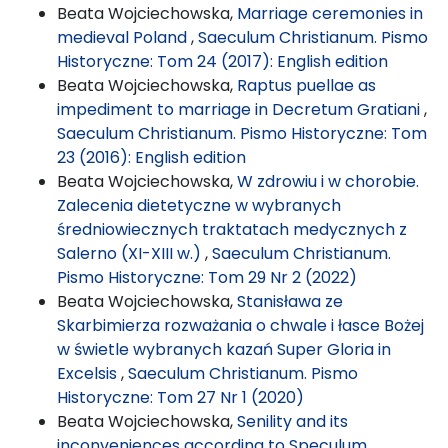
Beata Wojciechowska,
Marriage ceremonies in
medieval Poland
,
Saeculum Christianum. Pismo
Historyczne: Tom 24 (2017): English edition
Beata Wojciechowska,
Raptus puellae as
impediment to marriage in Decretum Gratiani
,
Saeculum Christianum. Pismo Historyczne: Tom
23 (2016): English edition
Beata Wojciechowska,
W zdrowiu i w chorobie.
Zalecenia dietetyczne w wybranych
średniowiecznych traktatach medycznych z
Salerno (XI-XIII w.)
,
Saeculum Christianum.
Pismo Historyczne: Tom 29 Nr 2 (2022)
Beata Wojciechowska,
Stanisława ze
Skarbimierza rozważania o chwale i łasce Bożej
w świetle wybranych kazań Super Gloria in
Excelsis
,
Saeculum Christianum. Pismo
Historyczne: Tom 27 Nr 1 (2020)
Beata Wojciechowska,
Senility and its
inconveniences according to Speculum