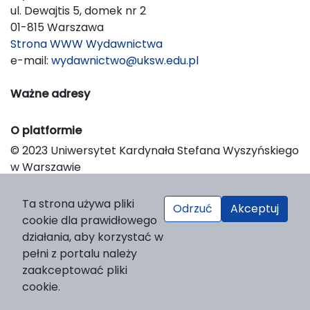
ul. Dewajtis 5, domek nr 2
01-815 Warszawa
Strona WWW Wydawnictwa
e-mail:
wydawnictwo@uksw.edu.pl
Ważne adresy
O platformie
© 2023 Uniwersytet Kardynała Stefana Wyszyńskiego
w Warszawie
Support & Customization by LIBCOM
Platform & Workflow by OJS/PKP
Ta strona używa pliki
Odrzuć
Akceptuj
cookie dla prawidłowego
działania, aby korzystać w
pełni z portalu należy
zaakceptować pliki
cookie.