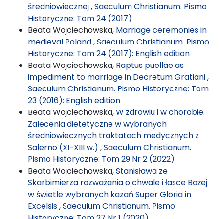
średniowiecznej
,
Saeculum Christianum. Pismo
Historyczne: Tom 24 (2017)
Beata Wojciechowska,
Marriage ceremonies in
medieval Poland
,
Saeculum Christianum. Pismo
Historyczne: Tom 24 (2017): English edition
Beata Wojciechowska,
Raptus puellae as
impediment to marriage in Decretum Gratiani
,
Saeculum Christianum. Pismo Historyczne: Tom
23 (2016): English edition
Beata Wojciechowska,
W zdrowiu i w chorobie.
Zalecenia dietetyczne w wybranych
średniowiecznych traktatach medycznych z
Salerno (XI-XIII w.)
,
Saeculum Christianum.
Pismo Historyczne: Tom 29 Nr 2 (2022)
Beata Wojciechowska,
Stanisława ze
Skarbimierza rozważania o chwale i łasce Bożej
w świetle wybranych kazań Super Gloria in
Excelsis
,
Saeculum Christianum. Pismo
Historyczne: Tom 27 Nr 1 (2020)