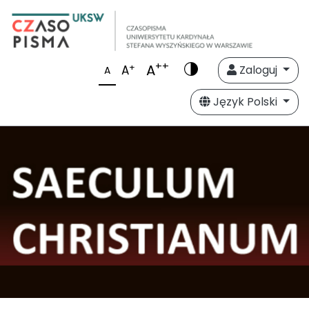
++
A
+
A
Zaloguj
A
Język Polski