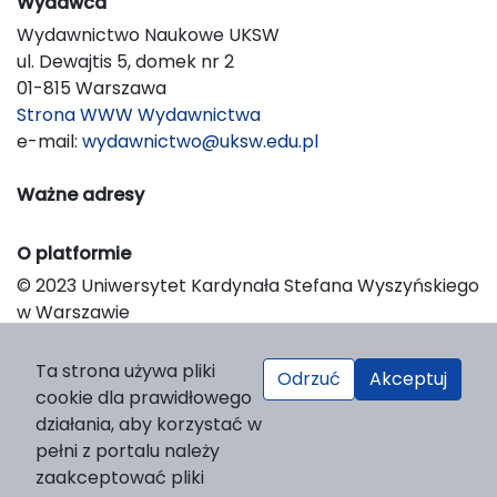
Wydawca
Wydawnictwo Naukowe UKSW
ul. Dewajtis 5, domek nr 2
01-815 Warszawa
Strona WWW Wydawnictwa
e-mail:
wydawnictwo@uksw.edu.pl
Ważne adresy
O platformie
© 2023 Uniwersytet Kardynała Stefana Wyszyńskiego
w Warszawie
Support & Customization by LIBCOM
Platform & Workflow by OJS/PKP
Ta strona używa pliki
Odrzuć
Akceptuj
cookie dla prawidłowego
działania, aby korzystać w
pełni z portalu należy
zaakceptować pliki