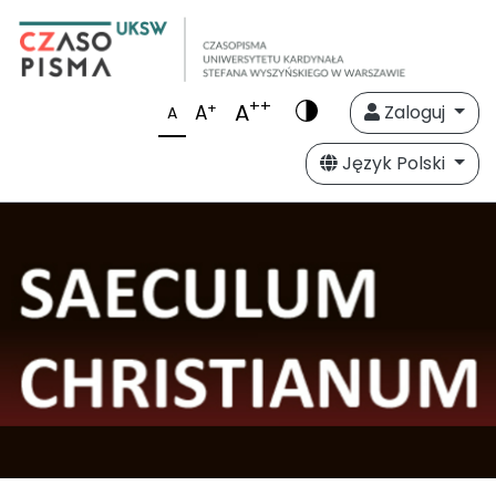
++
A
+
A
Zaloguj
A
Język Polski