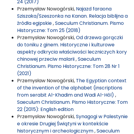
24 (2017)
Przemysław Nowogórski,
Najazd faraona
Sziszaka/Szeszonka na Kanan. Relacja biblijna a
źródła egipskie
,
Saeculum Christianum. Pismo
Historyczne: Tom 25 (2018)
Przemysław Nowogórski,
Od drzewa gorączki
do toniku z ginem. Historyczne i kulturowe
aspekty odkrycia właściwości leczniczych kory
chinowej przeciw malarii
,
Saeculum
Christianum. Pismo Historyczne: Tom 28 Nr 1
(2021)
Przemysław Nowogórski,
The Egyptian context
of the invention of the alphabet (inscriptions
from serabit Al-Khadim and Wadi Al-Hôl)
,
Saeculum Christianum. Pismo Historyczne: Tom
22 (2015): English edition
Przemysław Nowogórski,
Synagogi w Palestynie
e okresie Drugiej Świątyni w kontekście
historycznym i archeologicznym
,
Saeculum