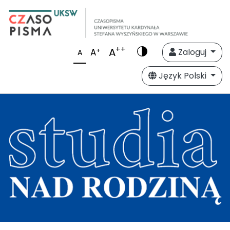
++
A
+
A
Zaloguj
A
Język Polski