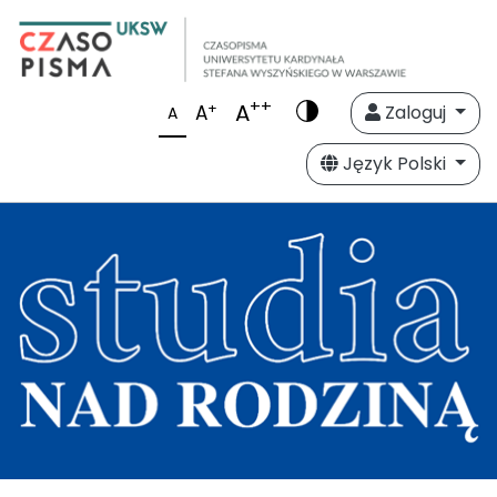
++
A
+
A
Zaloguj
A
Język Polski