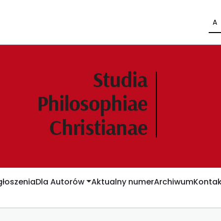
A
łoszenia
Dla Autorów
Aktualny numer
Archiwum
Kontak