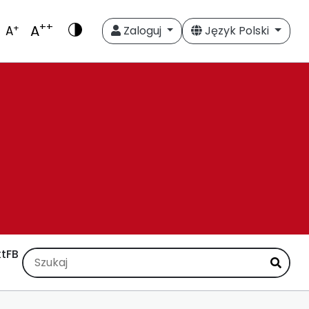
++
A
+
A
Zaloguj
Język Polski
t
FB