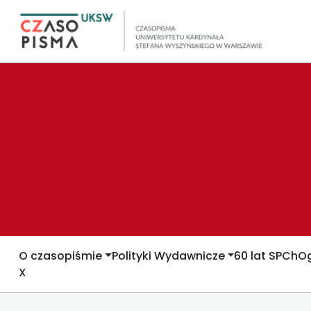
O czasopiśmie
Polityki Wydawnicze
60 lat SPCh
Og
X