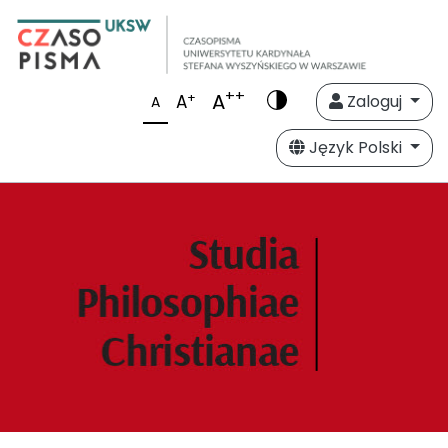
++
A
+
A
Zaloguj
A
Język Polski