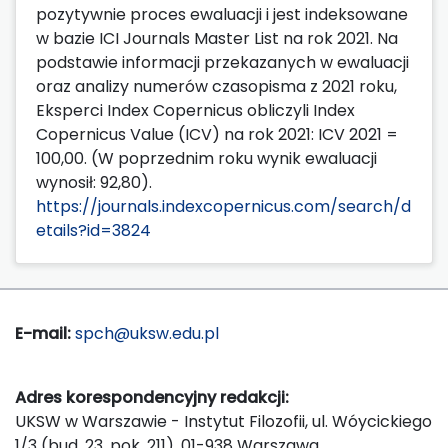
pozytywnie proces ewaluacji i jest indeksowane
w bazie ICI Journals Master List na rok 2021. Na
podstawie informacji przekazanych w ewaluacji
oraz analizy numerów czasopisma z 2021 roku,
Eksperci Index Copernicus obliczyli Index
Copernicus Value (ICV) na rok 2021: ICV 2021 =
100,00. (W poprzednim roku wynik ewaluacji
wynosił: 92,80).
https://journals.indexcopernicus.com/search/d
etails?id=3824
E-mail:
spch@uksw.edu.pl
Adres korespondencyjny redakcji:
UKSW w Warszawie - Instytut Filozofii, ul. Wóycickiego
1/3 (bud. 23, pok. 211), 01-938 Warszawa