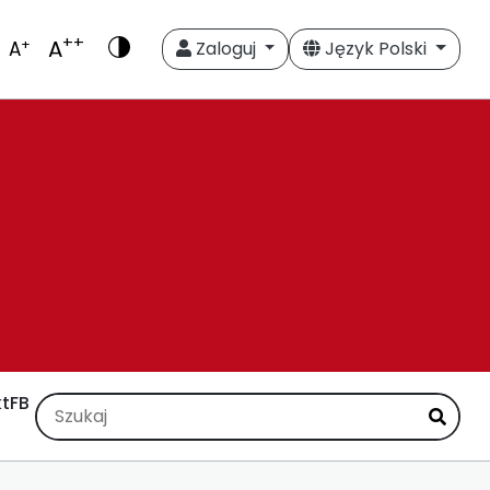
++
A
+
A
Zaloguj
Język Polski
t
FB