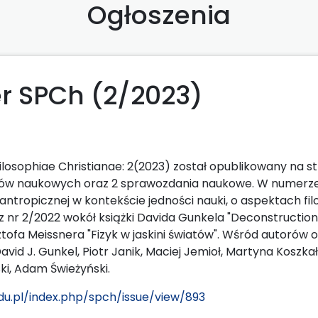
Ogłoszenia
 SPCh (2/2023)
losophiae Christianae: 2(2023) został opublikowany na s
ułów naukowych oraz 2 sprawozdania naukowe. W numerze 
ntropicznej w kontekście jedności nauki, o aspektach filoz
z nr 2/2022 wokół książki Davida Gunkela "Deconstructio
sztofa Meissnera "Fizyk w jaskini światów". Wśród autoró
 David J. Gunkel, Piotr Janik, Maciej Jemioł, Martyna Koszka
ski, Adam Świeżyński.
du.pl/index.php/spch/issue/view/893