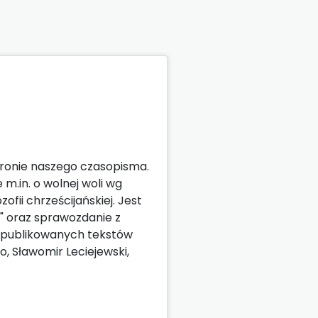
tronie naszego czasopisma.
m.in. o wolnej woli wg
ofii chrześcijańskiej. Jest
n" oraz sprawozdanie z
w opublikowanych tekstów
ło, Sławomir Leciejewski,