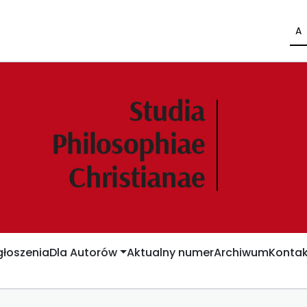
A
łoszenia
Dla Autorów
Aktualny numer
Archiwum
Kontak