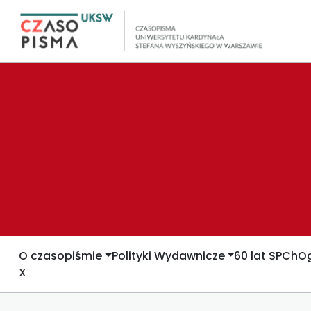
O czasopiśmie
Polityki Wydawnicze
60 lat SPCh
Og
X