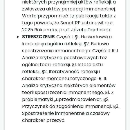
niektórych przynajmniej aktów refleksji, a
zwłaszcza aktów percepcji immanentnej.
Warto przypomnieć tę publikację także z
tego powodu, że Senat RP ustanowił rok
2025 Rokiem ks. prof. Józefa Tischnera.
STRESZCZENIE:
Część I. §1. Husserlowska
koncepcja ogólna refleksji. §2. Budowa
spostrzeżenia immanentnego. Część II. R. I.
Analiza krytyczna podstawowych tez
ogólnej teorii refleksji. §1. Istota aktu
refleksji. §2. Iteratywność refleksji i
charakter momentu tetycznego. R. II.
Analiza krytyczna niektórych elementów
teorii spostrzeżenia immanentnego. §1. Z
problematyki „uprzedmiotowienia”. §2.
Przyczynek do zagadnienia immanencji. §3.
Spostrzeżenie immanentne a czasowy
charakter przeżyć.