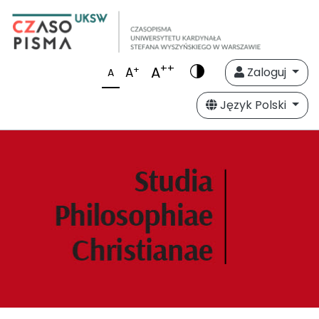
++
A
+
A
Zaloguj
A
Język Polski