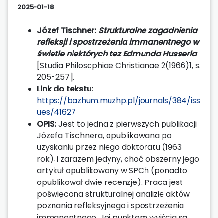
2025-01-18
Józef Tischner:
Strukturalne zagadnienia
refleksji i spostrzeżenia immanentnego w
świetle niektórych tez Edmunda Husserla
[Studia Philosophiae Christianae 2(1966)1, s.
205-257].
Link do tekstu:
https://bazhum.muzhp.pl/journals/384/iss
ues/41627
OPIS:
Jest to jedna z pierwszych publikacji
Józefa Tischnera, opublikowana po
uzyskaniu przez niego doktoratu (1963
rok), i zarazem jedyny, choć obszerny jego
artykuł opublikowany w SPCh (ponadto
opublikował dwie recenzje). Praca jest
poświęcona strukturalnej analizie aktów
poznania refleksyjnego i spostrzeżenia
immanentnego. Jej punktem wyjścia są