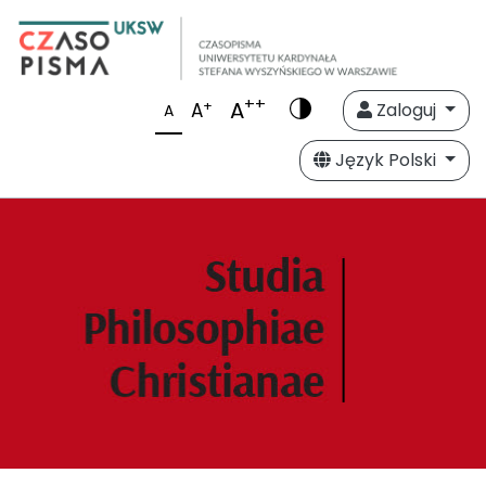
++
A
+
A
Zaloguj
A
Język Polski