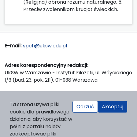
(Religijna) obrona rozumu naturalnego. 5.
Przeciw zwolennikom krucjat świeckich.
E-mail:
spch@uksw.edu.pl
Adres korespondencyjny redakcji:
UKSW w Warszawie - Instytut Filozofii, ul. Wóycickiego
1/3 (bud. 23, pok. 211), 01-938 Warszawa
Wydawca:
Ta strona używa pliki
Odrzuć
Akceptuj
Wydawnictwo Naukowe UKSW, ul. Dewajtis 5, domek
cookie dla prawidłowego
nr 2, 01-815 Warszawa
działania, aby korzystać w
Strona WWW Wydawnictwa
pełni z portalu należy
e-mail:
wydawnictwo@uksw.edu.pl
zaakceptować pliki