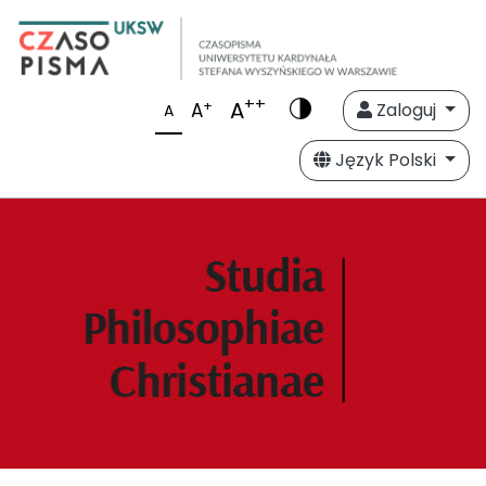
++
A
+
A
Zaloguj
A
Język Polski